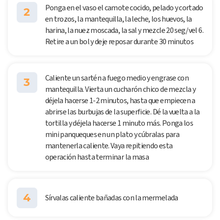
Ponga en el vaso el camote cocido, pelado y cortado
2
en trozos, la mantequilla, la leche, los huevos, la
harina, la nuez moscada, la sal y mezcle 20 seg/vel 6.
Retire a un bol y deje reposar durante 30 minutos
Caliente un sartén a fuego medio y engrase con
3
mantequilla. Vierta un cucharón chico de mezcla y
déjela hacerse 1-2 minutos, hasta que empiecen a
abrirse las burbujas de la superficie. Dé la vuelta a la
tortilla y déjela hacerse 1 minuto más. Ponga los
mini panqueques en un plato y cúbralas para
mantenerla caliente. Vaya repitiendo esta
operación hasta terminar la masa
4
Sírvalas caliente bañadas con la mermelada