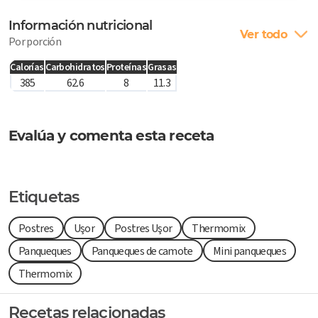
Información nutricional
Ver todo
Por porción
Calorías
Carbohidratos
Proteínas
Grasas
385
62.6
8
11.3
Evalúa y comenta esta receta
Etiquetas
Postres
Uşor
Postres Uşor
Thermomix
Panqueques
Panqueques de camote
Mini panqueques
Thermomix
Recetas relacionadas