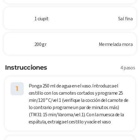
1 ciupit
Sal fina
200 gr
Mermelada mora
Instrucciones
4 pasos
Ponga 250 ml de agua en el vaso. Introduzca el
1
cestillo con los camotes cortados y programe 25
min/120 º C/vel 1 (verifique la cocción del camote de
lo contrario programe un par de minutos más)
(TM31: 15 min/Varoma/vel 1). Con la muesca de la
espátula, extraiga el cestillo y vacíe el vaso