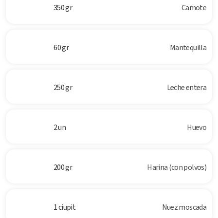
350 gr
Camote
60 gr
Mantequilla
250 gr
Leche entera
2 un
Huevo
200 gr
Harina (con polvos)
1 ciupit
Nuez moscada