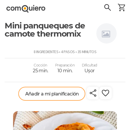
Mini panqueques de
camote thermomix
Thermomix
8 INGREDIENTES • 4 PASOS • 35 MINUTOS
Cocción
Preparación
Dificultad
25 min.
10 min.
Uşor
Añadir a mi planificación