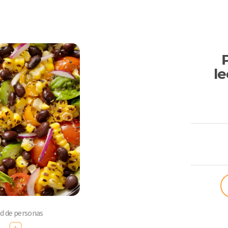
le
ComoQuier
ad de personas