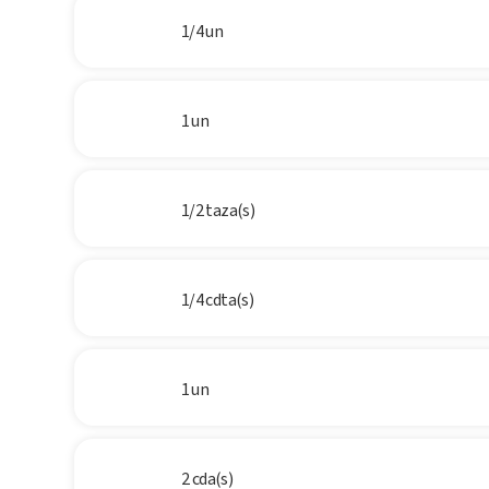
1/4 un
1 un
1/2 taza(s)
1/4 cdta(s)
1 un
2 cda(s)