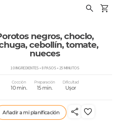
Porotos negros, choclo,
chuga, cebollín, tomate,
nueces
o
10 INGREDIENTES • 8 PASOS • 25 MINUTOS
Cocción
Preparación
Dificultad
10 min.
15 min.
Uşor
Añadir a mi planificación