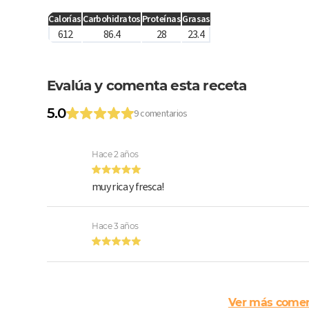
Calorías
Carbohidratos
Proteínas
Grasas
612
86.4
28
23.4
Evalúa y comenta esta receta
5.0
9 comentarios
Hace 2 años
muy rica y fresca!
Hace 3 años
Ver más comen