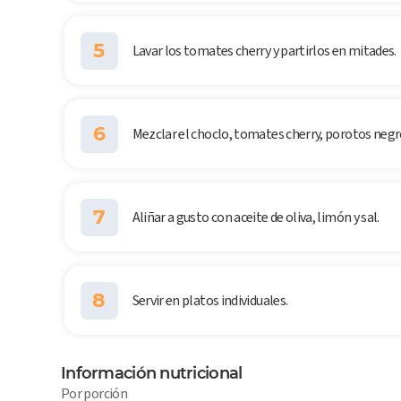
5
Lavar los tomates cherry y partirlos en mitades.
6
Mezclar el choclo, tomates cherry, porotos negros
7
Aliñar a gusto con aceite de oliva, limón y sal.
8
Servir en platos individuales.
Información nutricional
Por porción