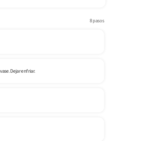
8 pasos
ase. Dejar enfriar.