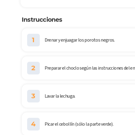
Instrucciones
1
Drenar y enjuagar los porotos negros.
2
Preparar el choclo según las instrucciones del env
3
Lavar la lechuga.
4
Picar el cebollín (sólo la parte verde).