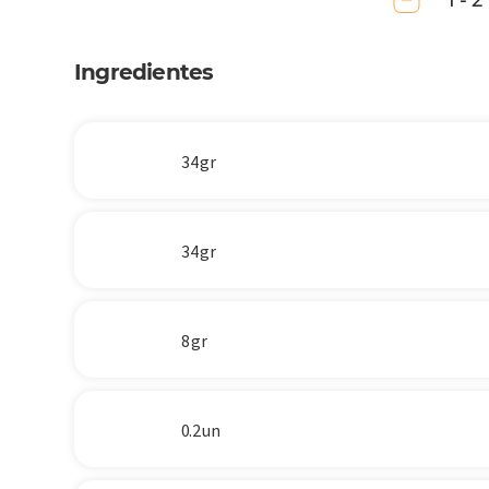
1 - 2
Ingredientes
34 gr
34 gr
8 gr
0.2 un