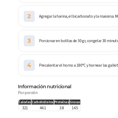
2
Agregar la harina, el bicarbonato y la maicena. M
3
Porcionar en bolitas de 30 gr, congelar 30 minut
4
Precalentar el horno a 180°C y hornear las galle
Información nutricional
Por porción
Calorías
Carbohidratos
Proteínas
Grasas
321
44.1
3.8
14.5