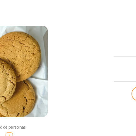
ComoQuier
ad de personas