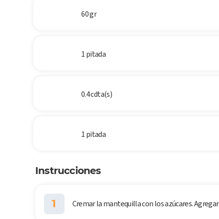
60 gr
1 pitada
0.4 cdta(s)
1 pitada
Instrucciones
1
Cremar la mantequilla con los azúcares. Agregar e