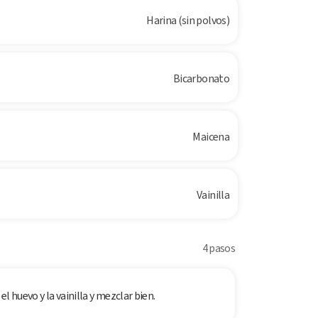
Harina (sin polvos)
Bicarbonato
Maicena
Vainilla
4 pasos
l huevo y la vainilla y mezclar bien.