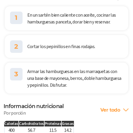
En un sartén bien caliente con aceite, cocinar las
1
hamburguesas panceta, dorar bien y reservar.
2
Cortar los pepinillos en finas rodajas.
Armar las hamburguesas en las marraquetas con
3
una base de mayonesa, berros, doble hamburguesa
y pepinillos. Disfrutar.
Información nutricional
Ver todo
Por porción
Calorías
Carbohidratos
Proteínas
Grasas
400
56.7
11.5
14.2