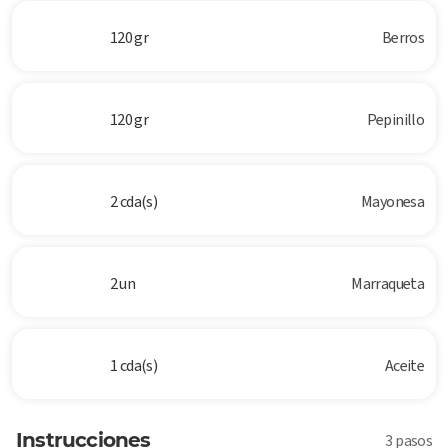
120 gr
Berros
120 gr
Pepinillo
2 cda(s)
Mayonesa
2 un
Marraqueta
1 cda(s)
Aceite
Instrucciones
3 pasos