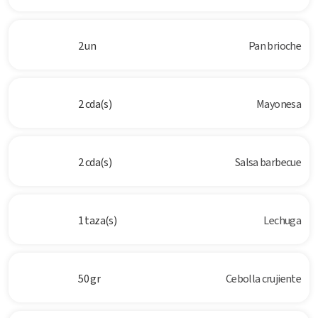
2 un
Pan brioche
2 cda(s)
Mayonesa
2 cda(s)
Salsa barbecue
1 taza(s)
Lechuga
50 gr
Cebolla crujiente