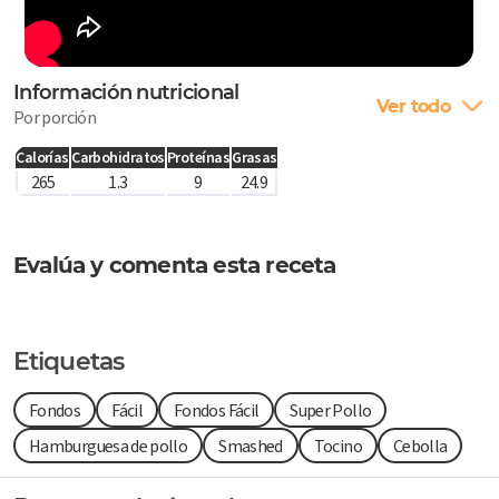
Información nutricional
Ver todo
Por porción
Calorías
Carbohidratos
Proteínas
Grasas
265
1.3
9
24.9
Evalúa y comenta esta receta
Etiquetas
Fondos
Fácil
Fondos Fácil
Super Pollo
Hamburguesa de pollo
Smashed
Tocino
Cebolla