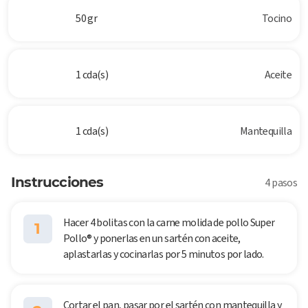
50 gr
Tocino
1 cda(s)
Aceite
1 cda(s)
Mantequilla
Instrucciones
4 pasos
Hacer 4 bolitas con la carne molida de pollo Super
1
Pollo® y ponerlas en un sartén con aceite,
aplastarlas y cocinarlas por 5 minutos por lado.
Cortar el pan, pasar por el sartén con mantequilla y