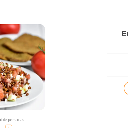
E
ComoQuier
ad de personas