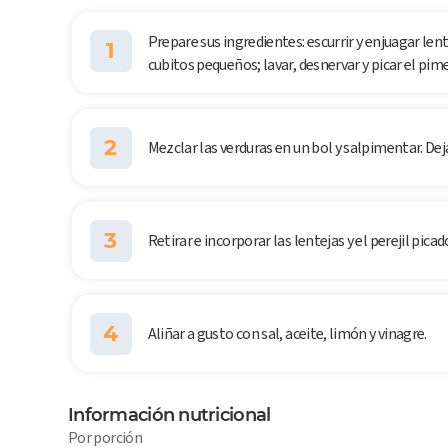
Prepare sus ingredientes: escurrir y enjuagar lente
1
cubitos pequeños; lavar, desnervar y picar el pime
2
Mezclar las verduras en un bol y salpimentar. Dej
3
Retirar e incorporar las lentejas y el perejil picad
4
Aliñar a gusto con sal, aceite, limón y vinagre.
Información nutricional
Por porción