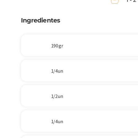
1 - 2
Ingredientes
190 gr
1/4 un
1/2 un
1/4 un