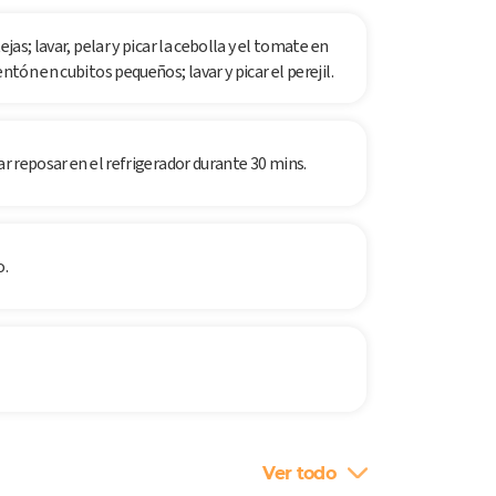
jas; lavar, pelar y picar la cebolla y el tomate en
ntón en cubitos pequeños; lavar y picar el perejil.
ar reposar en el refrigerador durante 30 mins.
o.
Ver todo