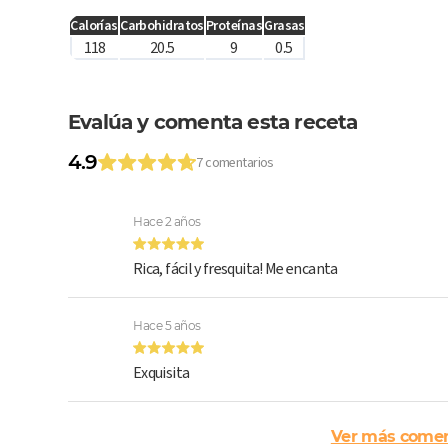
Calorías
Carbohidratos
Proteínas
Grasas
118
20.5
9
0.5
Evalúa y comenta esta receta
4.9
7 comentarios
Hace 2 años
Rica, fácil y fresquita! Me encanta
Hace 5 años
Exquisita
Ver más comen