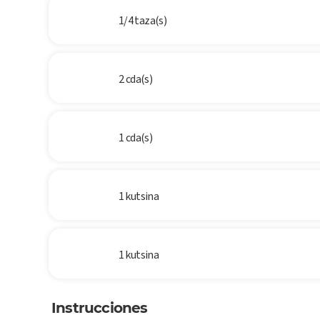
1/4 taza(s)
2 cda(s)
1 cda(s)
1 kutsina
1 kutsina
Instrucciones