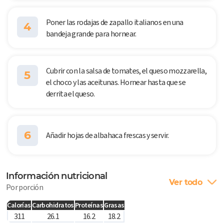
Poner las rodajas de zapallo italianos en una
4
bandeja grande para hornear.
Cubrir con la salsa de tomates, el queso mozzarella,
5
el choco y las aceitunas. Hornear hasta que se
derrita el queso.
6
Añadir hojas de albahaca frescas y servir.
Información nutricional
Ver todo
Por porción
Calorías
Carbohidratos
Proteínas
Grasas
311
26.1
16.2
18.2