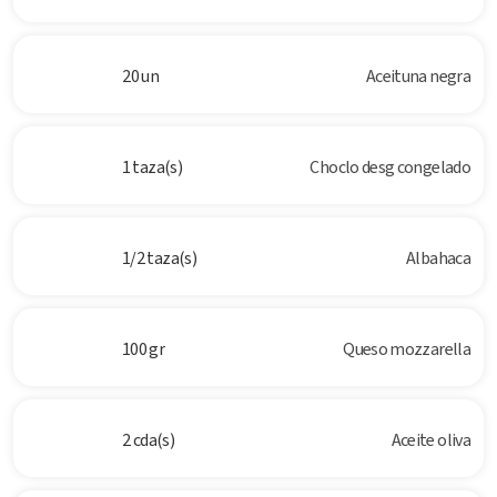
20 un
Aceituna negra
1 taza(s)
Choclo desg congelado
1/2 taza(s)
Albahaca
100 gr
Queso mozzarella
2 cda(s)
Aceite oliva