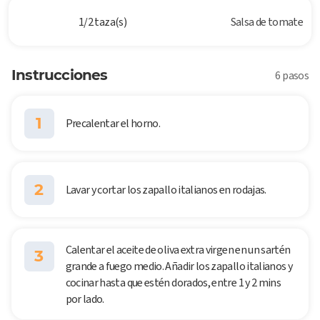
1/2 taza(s)
Salsa de tomate
Instrucciones
6 pasos
1
Precalentar el horno.
2
Lavar y cortar los zapallo italianos en rodajas.
Calentar el aceite de oliva extra virgen en un sartén
3
grande a fuego medio. Añadir los zapallo italianos y
cocinar hasta que estén dorados, entre 1 y 2 mins
por lado.