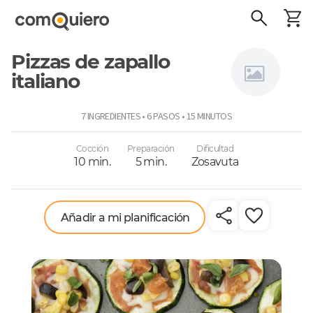
Pizzas de zapallo
italiano
Niños a
7 INGREDIENTES • 6 PASOS • 15 MINUTOS
comer
Cocción
Preparación
Dificultad
10 min.
5 min.
Zosavuta
Añadir a mi planificación