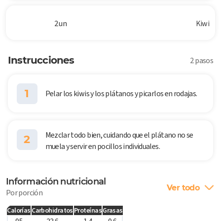
2 un
Kiwi
Instrucciones
2 pasos
1
Pelar los kiwis y los plátanos y picarlos en rodajas.
Mezclar todo bien, cuidando que el plátano no se
2
muela y servir en pocillos individuales.
Información nutricional
Ver todo
Por porción
Calorías
Carbohidratos
Proteínas
Grasas