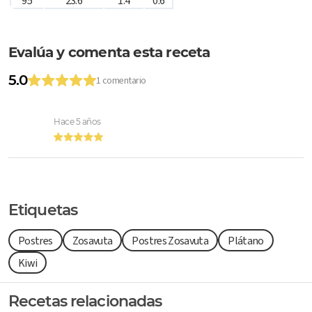
95
23.6
1.4
0.6
Evalúa y comenta esta receta
5.0
1 comentario
Hace 5 años
Etiquetas
Postres
Zosavuta
Postres Zosavuta
Plátano
Kiwi
Recetas relacionadas