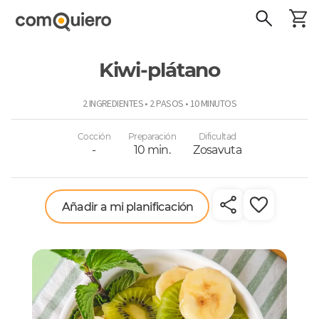
Kiwi-plátano
ComoQuiero
2 INGREDIENTES • 2 PASOS • 10 MINUTOS
Cocción
Preparación
Dificultad
-
10 min.
Zosavuta
Añadir a mi planificación