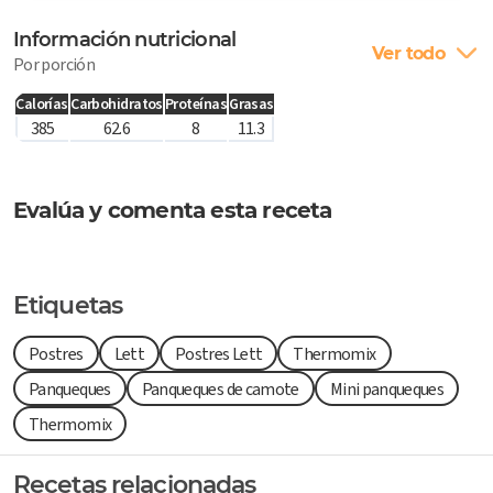
Información nutricional
Ver todo
Por porción
Calorías
Carbohidratos
Proteínas
Grasas
385
62.6
8
11.3
Evalúa y comenta esta receta
Etiquetas
Postres
Lett
Postres Lett
Thermomix
Panqueques
Panqueques de camote
Mini panqueques
Thermomix
Recetas relacionadas