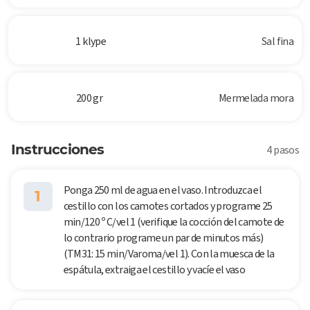
1 klype
Sal fina
200 gr
Mermelada mora
Instrucciones
4 pasos
Ponga 250 ml de agua en el vaso. Introduzca el
1
cestillo con los camotes cortados y programe 25
min/120 º C/vel 1 (verifique la cocción del camote de
lo contrario programe un par de minutos más)
(TM31: 15 min/Varoma/vel 1). Con la muesca de la
espátula, extraiga el cestillo y vacíe el vaso