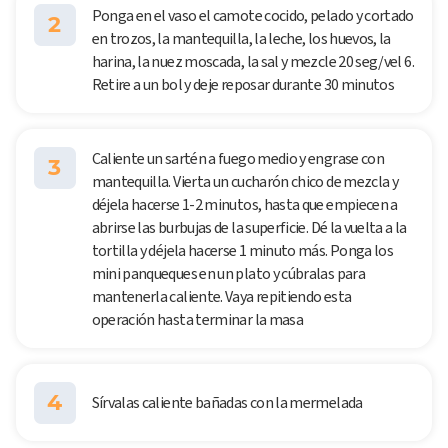
Ponga en el vaso el camote cocido, pelado y cortado
2
en trozos, la mantequilla, la leche, los huevos, la
harina, la nuez moscada, la sal y mezcle 20 seg/vel 6.
Retire a un bol y deje reposar durante 30 minutos
Caliente un sartén a fuego medio y engrase con
3
mantequilla. Vierta un cucharón chico de mezcla y
déjela hacerse 1-2 minutos, hasta que empiecen a
abrirse las burbujas de la superficie. Dé la vuelta a la
tortilla y déjela hacerse 1 minuto más. Ponga los
mini panqueques en un plato y cúbralas para
mantenerla caliente. Vaya repitiendo esta
operación hasta terminar la masa
4
Sírvalas caliente bañadas con la mermelada