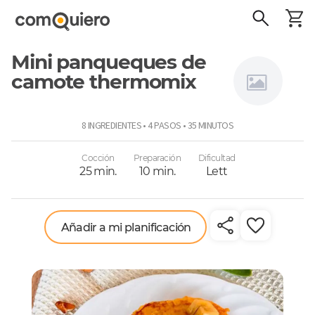
Mini panqueques de
camote thermomix
Thermomix
8 INGREDIENTES • 4 PASOS • 35 MINUTOS
Cocción
Preparación
Dificultad
25 min.
10 min.
Lett
Añadir a mi planificación