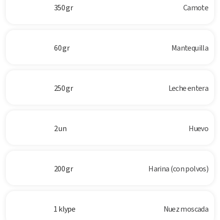
350 gr
Camote
60 gr
Mantequilla
250 gr
Leche entera
2 un
Huevo
200 gr
Harina (con polvos)
1 klype
Nuez moscada