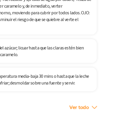
er caramelo y, de inmediato, verter
orno, moviendo para cubrir por todos lados. OJO:
isminuir el riesgo de que se quiebre al verte el
el azúcar; licuar hasta que las claras estén bien
l caramelo.
peratura media-baja 30 mins o hasta que la leche
nfriar; desmoldar sobre una fuente y servir.
Ver todo