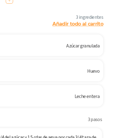
3 ingredientes
Añadir todo al carrito
Azúcar granulada
Huevo
Leche entera
3 pasos
4 del azúcar y 1,5 cdas de agua por cada 3/4 taza de