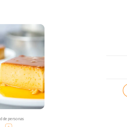
ComoQuier
ad de personas