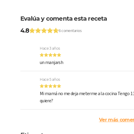
Evalúa y comenta esta receta
4.8
6 comentarios
Hace 3 años
un manjarsh
Hace 5 años
Mi mamá no me deja meterme a la cocina Tengo 1
quiere?
Ver más comen