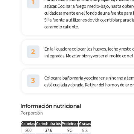
1
azúcar. Cocinar a fuego medio-bajo, hasta obten
cuidadosamente en el fondo de una fuente para h
Si la fuente a utilizar es de vidrio, entibiar para d
caramelo caliente.
En la licuadora colocar los huevos, leche y resto d
2
integradas. Mezclar bien y verter al molde con e
Colocar a bañomaría y cocinar en un horno a tem
3
esté cuajada y dorada. Retirar del horno y dejar e
Información nutricional
Por porción
Calorías
Carbohidratos
Proteínas
Grasas
260
37.6
9.5
8.2