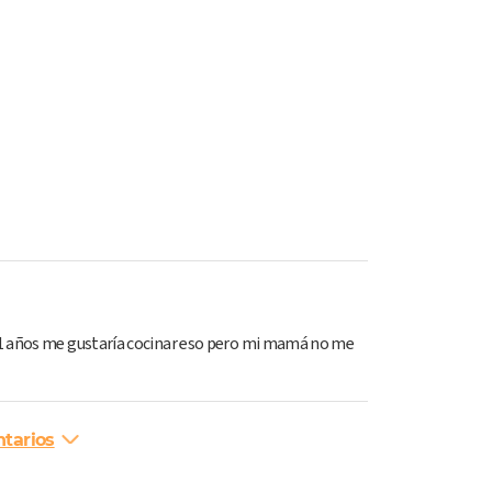
1 años me gustaría cocinar eso pero mi mamá no me
tarios