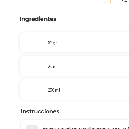
1 - 2
Ingredientes
63 gr
2 un
250 ml
Instrucciones
Para el caramelo: en una olla pequeña, mezclar 3/