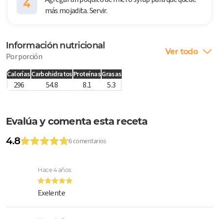
4
más mojadita. Servir.
Información nutricional
Ver todo
Por porción
Calorías
Carbohidratos
Proteínas
Grasas
296
54.8
8.1
5.3
Evalúa y comenta esta receta
4.8
6 comentarios
Hace 4 años
Exelente