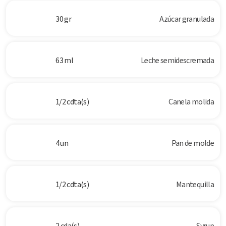
30 gr
Azúcar granulada
63 ml
Leche semidescremada
1/2 cdta(s)
Canela molida
4 un
Pan de molde
1/2 cdta(s)
Mantequilla
2 cda(s)
Syrup