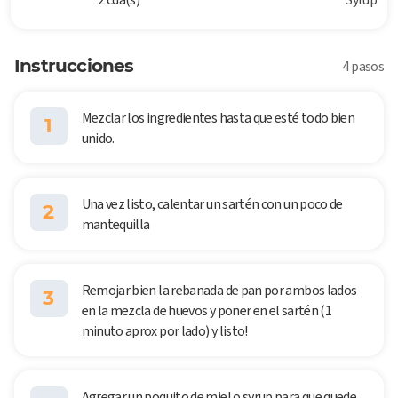
Instrucciones
4 pasos
Mezclar los ingredientes hasta que esté todo bien
1
unido.
Una vez listo, calentar un sartén con un poco de
2
mantequilla
Remojar bien la rebanada de pan por ambos lados
3
en la mezcla de huevos y poner en el sartén (1
minuto aprox por lado) y listo!
Agregar un poquito de miel o syrup para que quede