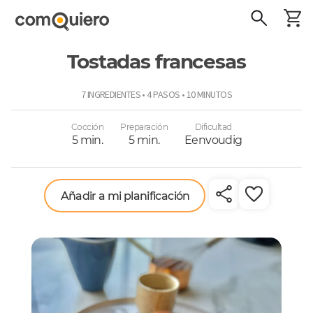
Tostadas francesas
ComoQuiero
7 INGREDIENTES • 4 PASOS • 10 MINUTOS
Cocción
Preparación
Dificultad
5 min.
5 min.
Eenvoudig
Añadir a mi planificación