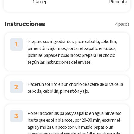
1 kneep
Pimienta
Instrucciones
4 pasos
Prepare sus ingredientes: picar cebolla, cebollin,
1
pimentón y ajo finos; cortar el zapallo en cubos;
picar las papas en cuadrados; preparar el choclo
según las instrucciones del envase.
Hacer un sofrito en un chorro de aceite de oliva de la
2
cebolla, cebollín, pimentón y ajo.
Poner a cocer las papas y zapallo en agua hirviendo
3
hasta que estén blandos, por 20-30 min, escurrir el
agua y moler un poco con un muele papas o un
tenedor, agregar el choclo, el sofrito, un chorro de