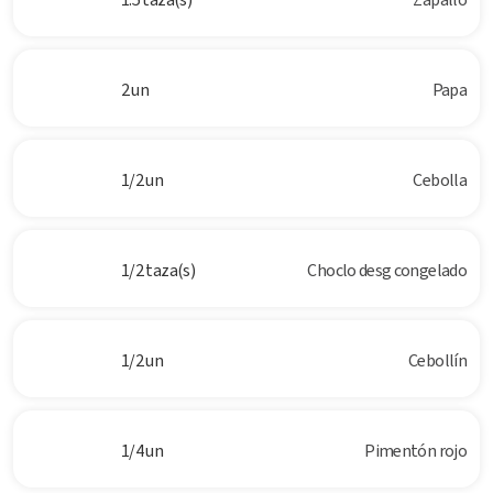
2 un
Papa
1/2 un
Cebolla
1/2 taza(s)
Choclo desg congelado
1/2 un
Cebollín
1/4 un
Pimentón rojo