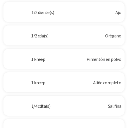
1/2 diente(s)
Ajo
1/2 cda(s)
Orégano
1 kneep
Pimentón en polvo
1 kneep
Aliño completo
1/4 cdta(s)
Sal fina