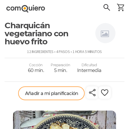
Charquicán
vegetariano con
huevo frito
Connie
12 INGREDIENTES • 4 PASOS • 1 HORA 5 MINUTOS
Achurra
Cocción
Preparación
Dificultad
60 min.
5 min.
Intermedia
Añadir a mi planificación