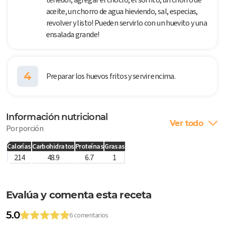
aceite, un chorro de agua hieviendo, sal, especias,
revolver y listo! Pueden servirlo con un huevito y una
ensalada grande!
4
Preparar los huevos fritos y servir encima.
Información nutricional
Ver todo
Por porción
Calorías
Carbohidratos
Proteínas
Grasas
214
48.9
6.7
1
Evalúa y comenta esta receta
5.0
6 comentarios