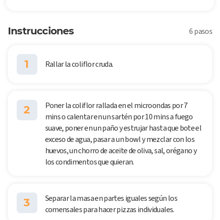
Instrucciones
6 pasos
1
Rallar la coliflor cruda.
Poner la coliflor rallada en el microondas por 7
2
mins o calentar en un sartén por 10 mins a fuego
suave, poner en un paño y estrujar hasta que bote el
exceso de agua, pasar a un bowl y mezclar con los
huevos, un chorro de aceite de oliva, sal, orégano y
los condimentos que quieran.
Separar la masa en partes iguales según los
3
comensales para hacer pizzas individuales.