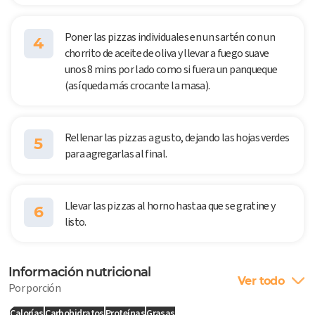
Poner las pizzas individuales en un sartén con un
4
chorrito de aceite de oliva y llevar a fuego suave
unos 8 mins por lado como si fuera un panqueque
(así queda más crocante la masa).
Rellenar las pizzas a gusto, dejando las hojas verdes
5
para agregarlas al final.
Llevar las pizzas al horno hastaa que se gratine y
6
listo.
Información nutricional
Ver todo
Por porción
Calorías
Carbohidratos
Proteínas
Grasas