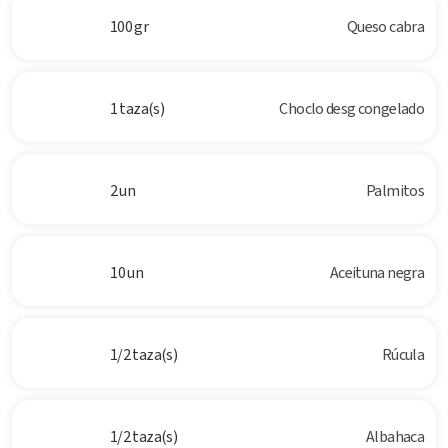
100 gr
Queso cabra
1 taza(s)
Choclo desg congelado
2 un
Palmitos
10 un
Aceituna negra
1/2 taza(s)
Rúcula
1/2 taza(s)
Albahaca