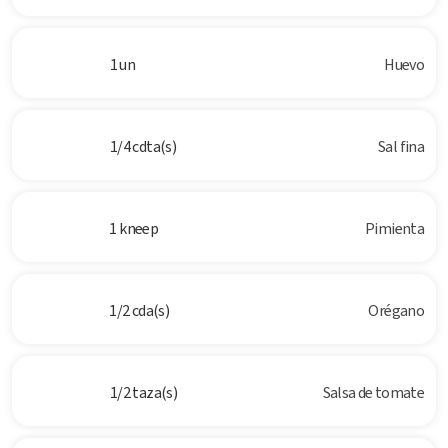
1 un
Huevo
1/4 cdta(s)
Sal fina
1 kneep
Pimienta
1/2 cda(s)
Orégano
1/2 taza(s)
Salsa de tomate