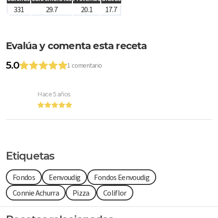
331
29.7
20.1
17.7
Evalúa y comenta esta receta
5.0
1 comentario
Hace 5 años
Etiquetas
Fondos
Eenvoudig
Fondos Eenvoudig
Connie Achurra
Pizza
Coliflor