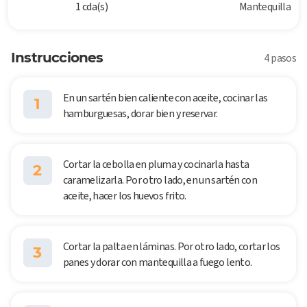
1 cda(s)
Mantequilla
Instrucciones
4 pasos
En un sartén bien caliente con aceite, cocinar las
1
hamburguesas, dorar bien y reservar.
Cortar la cebolla en pluma y cocinarla hasta
2
caramelizarla. Por otro lado, en un sartén con
aceite, hacer los huevos frito.
Cortar la palta en láminas. Por otro lado, cortar los
3
panes y dorar con mantequilla a fuego lento.