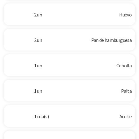
2 un
Huevo
2 un
Pan de hamburguesa
1 un
Cebolla
1 un
Palta
1 cda(s)
Aceite