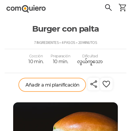
Burger con palta
ComoQuiero
7 INGREDIENTES • 4 PASOS • 20 MINUTOS
Cocción
Preparación
Dificultad
10 min.
10 min.
လွယ်ကူသော
Añadir a mi planificación