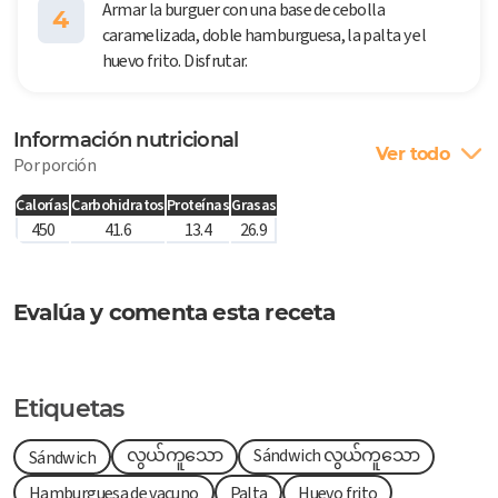
Armar la burguer con una base de cebolla
4
caramelizada, doble hamburguesa, la palta y el
huevo frito. Disfrutar.
Información nutricional
Ver todo
Por porción
Calorías
Carbohidratos
Proteínas
Grasas
450
41.6
13.4
26.9
Evalúa y comenta esta receta
Etiquetas
လွယ်ကူသော
Sándwich လွယ်ကူသော
Sándwich
Hamburguesa de vacuno
Palta
Huevo frito