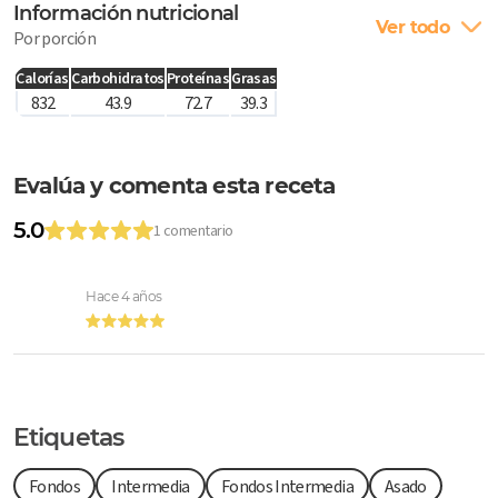
Información nutricional
Ver todo
Por porción
Calorías
Carbohidratos
Proteínas
Grasas
832
43.9
72.7
39.3
Evalúa y comenta esta receta
5.0
1 comentario
Hace 4 años
Etiquetas
Fondos
Intermedia
Fondos Intermedia
Asado