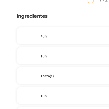
1 - 2
Ingredientes
4 un
1 un
1 taza(s)
1 un