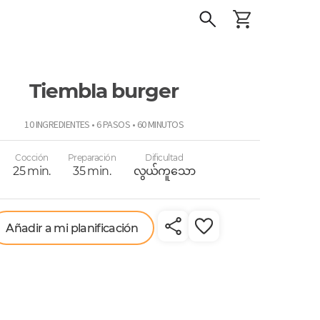
Tiembla burger
o
10 INGREDIENTES • 6 PASOS • 60 MINUTOS
Cocción
Preparación
Dificultad
25 min.
35 min.
လွယ်ကူသော
Añadir a mi planificación