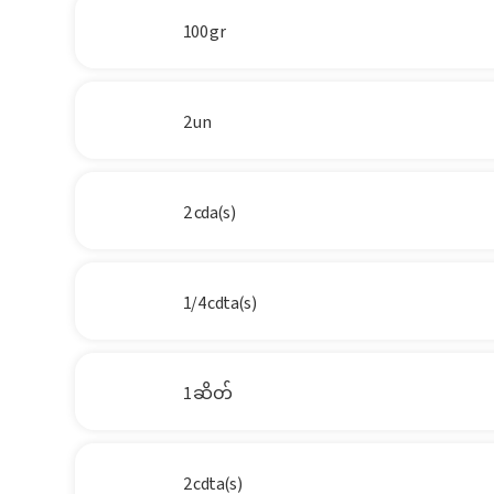
100 gr
2 un
2 cda(s)
1/4 cdta(s)
1 ဆိတ်
2 cdta(s)