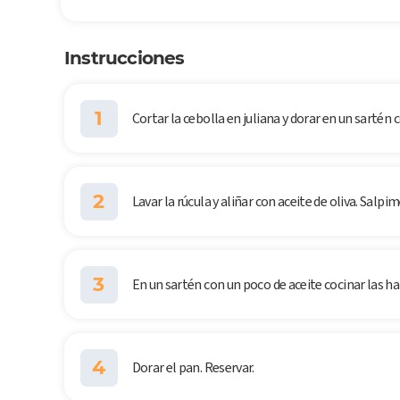
Instrucciones
1
Cortar la cebolla en juliana y dorar en un sartén 
2
Lavar la rúcula y aliñar con aceite de oliva. Salpim
3
En un sartén con un poco de aceite cocinar las h
4
Dorar el pan. Reservar.