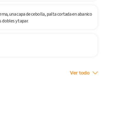
rema, una capa de cebolla, palta cortada en abanico
 dobles y tapar.
Ver todo