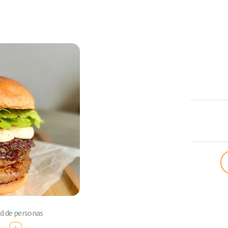
ComoQuier
ad de personas