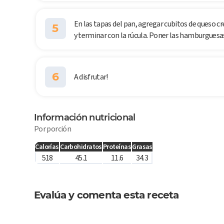
En las tapas del pan, agregar cubitos de queso c
5
y terminar con la rúcula. Poner las hamburguesas
6
A disfrutar!
Información nutricional
Por porción
Calorías
Carbohidratos
Proteínas
Grasas
518
45.1
11.6
34.3
Evalúa y comenta esta receta