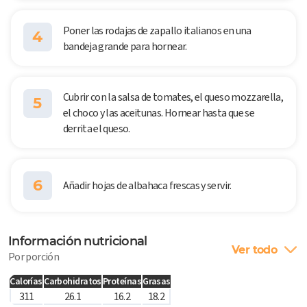
Poner las rodajas de zapallo italianos en una
4
bandeja grande para hornear.
Cubrir con la salsa de tomates, el queso mozzarella,
5
el choco y las aceitunas. Hornear hasta que se
derrita el queso.
6
Añadir hojas de albahaca frescas y servir.
Información nutricional
Ver todo
Por porción
Calorías
Carbohidratos
Proteínas
Grasas
311
26.1
16.2
18.2