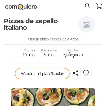
Pizzas de zapallo
italiano
Niños a
7 INGREDIENTES • 6 PASOS • 15 MINUTOS
comer
Cocción
Preparación
Dificultad
10 min.
5 min.
လွယ်ကူသော
Añadir a mi planificación