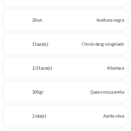
20 un
Aceituna negra
1 taza(s)
Choclo desg congelado
1/2 taza(s)
Albahaca
100 gr
Queso mozzarella
2 cda(s)
Aceite oliva