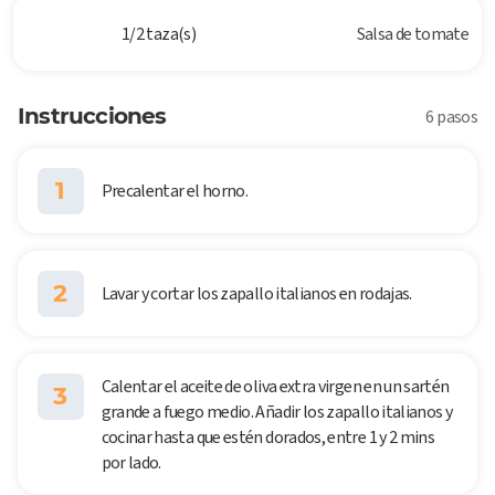
1/2 taza(s)
Salsa de tomate
Instrucciones
6 pasos
1
Precalentar el horno.
2
Lavar y cortar los zapallo italianos en rodajas.
Calentar el aceite de oliva extra virgen en un sartén
3
grande a fuego medio. Añadir los zapallo italianos y
cocinar hasta que estén dorados, entre 1 y 2 mins
por lado.