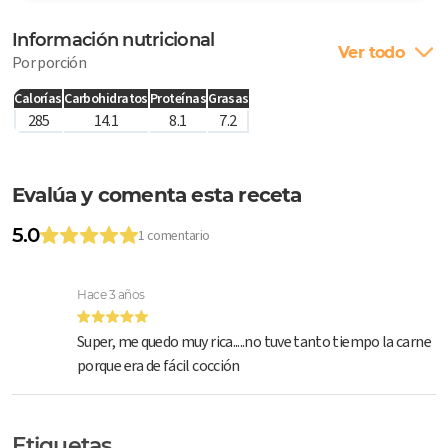
Información nutricional
Ver todo
Por porción
Calorías
Carbohidratos
Proteínas
Grasas
285
14.1
8.1
7.2
Evalúa y comenta esta receta
5.0
1 comentario
Hace 3 años
Super, me quedo muy rica.....no tuve tanto tiempo la carne
porque era de fácil cocción
Etiquetas