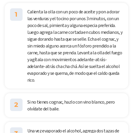
Calienta la olla con un poco de aceite y pon a dorar
1
las verduras y el tocino por unos 3 minutos, con un
poco de sal, pimienta y alguna especia preferida.
Luego agrega la carne cortada en cubos medianos, y
sigue dorando hasta que se selle. Echa el cognac, y
sin miedo alguno acerca un fósforo prendido a la
carne, hasta que se prenda. Levanta la olla del fuego
y agítala con movimientos adelante-atrás-
adelante-atrás cha cha chá. Así se suelta el alcohol
evaporado y se quema, de modo que el caldo queda
rico.
Si no tienes cognac, hazlo con vino blanco, pero
2
olvídate del baile.
Una vez evaporado el alcohol, agrega dos tazas de