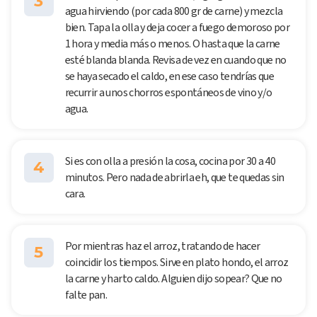
3
agua hirviendo (por cada 800 gr de carne) y mezcla
bien. Tapa la olla y deja cocer a fuego demoroso por
1 hora y media más o menos. O hasta que la carne
esté blanda blanda. Revisa de vez en cuando que no
se haya secado el caldo, en ese caso tendrías que
recurrir a unos chorros espontáneos de vino y/o
agua.
Si es con olla a presión la cosa, cocina por 30 a 40
4
minutos. Pero nada de abrirla eh, que te quedas sin
cara.
Por mientras haz el arroz, tratando de hacer
5
coincidir los tiempos. Sirve en plato hondo, el arroz
la carne y harto caldo. Alguien dijo sopear? Que no
falte pan.