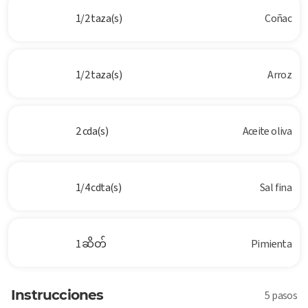
1/2 taza(s)
Coñac
1/2 taza(s)
Arroz
2 cda(s)
Aceite oliva
1/4 cdta(s)
Sal fina
1 ဆိတ်
Pimienta
Instrucciones
5 pasos