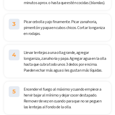
minutos aprox. o hasta que estén cocidas (blandas).
Picar cebolla y ajo finamente. Picar zanahoria,
3
pimentón y papa en cubos chicos. Cortar longaniza
en rodajas.
Llevar lentejas a una olla grande, agregar
4
longaniza, zanahoria y papa. Agregar agua en la olla
hasta que cubra todo unos 3 dedos por encima.
Pueden echar más agua si les gustan más líquidas.
Encender el fuego al máximo y cuando empiece a
5
hervir bajar al mínimo y dejar cocer destapado.
Remover de vez en cuando para que no se peguen
las lentejas al fondo de la olla.