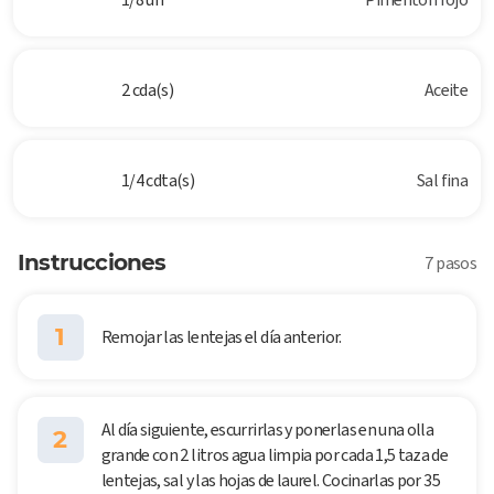
2 cda(s)
Aceite
1/4 cdta(s)
Sal fina
Instrucciones
7 pasos
1
Remojar las lentejas el día anterior.
Al día siguiente, escurrirlas y ponerlas en una olla
2
grande con 2 litros agua limpia por cada 1,5 taza de
lentejas, sal y las hojas de laurel. Cocinarlas por 35