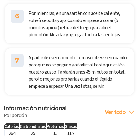
Por mientras, en una sartén con aceite caliente,
6
sofreír cebolla y ajo. Cuando empiece a dorar (5
minutos aprox.) retirar del fuego y añadir el
pimentón. Mezclar y agregar todo a las lentejas.
A partir de ese momento remover de vez en cuando
7
para que no se peguen y añadir sal hasta que esté a
nuestro gusto. Tardarán unos 45 minutos en total,
pero lo mejor es probarlas cuando el líquido
empiece a espesar. Una vez listas, servir.
Información nutricional
Ver todo
Por porción
Calorías
Carbohidratos
Proteínas
Grasas
264
25
15
11.9