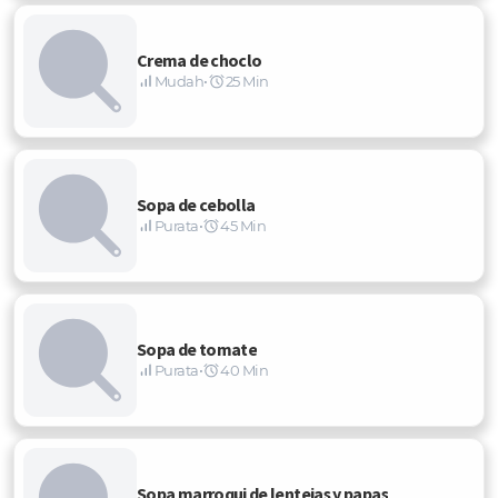
Crema de choclo
Mudah
•
25 Min
Sopa de cebolla
Purata
•
45 Min
Sopa de tomate
Purata
•
40 Min
Sopa marroqui de lentejas y papas