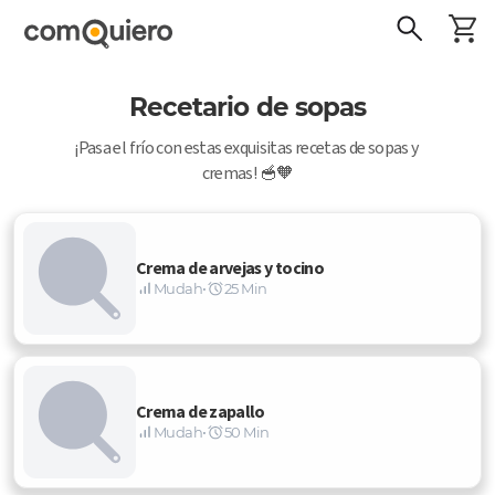
Recetario de sopas
¡Pasa el frío con estas exquisitas recetas de sopas y 
cremas! 🥣🧡
Crema de arvejas y tocino
Mudah
•
25 Min
Crema de zapallo
Mudah
•
50 Min