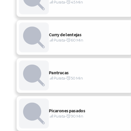
Purata
•
45 Min
Curry de lentejas
Purata
•
60 Min
Pantrucas
Purata
•
50 Min
Picarones pasados
Purata
•
90 Min