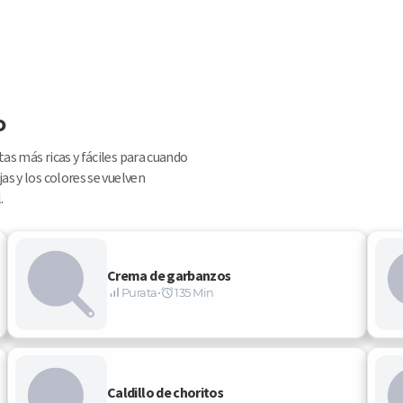
o
as más ricas y fáciles para cuando 
as y los colores se vuelven 
.
Crema de garbanzos
Purata
•
135 Min
Caldillo de choritos