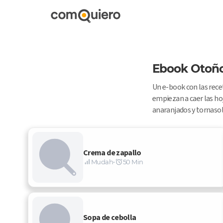
Ebook Otoñ
Un e-book con las recet
empiezan a caer las hoj
anaranjados y tornasol
Crema de zapallo
Mudah
•
50 Min
Sopa de cebolla