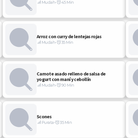
Mudah
•
45 Min
Arroz con curry de lentejas rojas
Mudah
•
35 Min
Camote asado relleno de salsa de
yogurt con maní y cebollín
Mudah
•
90 Min
Scones
Purata
•
35 Min