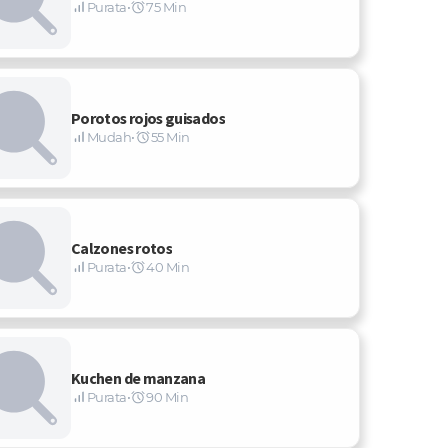
Purata
•
75 Min
Porotos rojos guisados
Mudah
•
55 Min
Calzones rotos
Purata
•
40 Min
Kuchen de manzana
Purata
•
90 Min