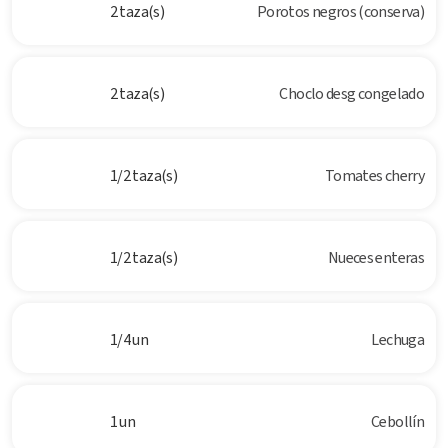
2 taza(s)
Porotos negros (conserva)
2 taza(s)
Choclo desg congelado
1/2 taza(s)
Tomates cherry
1/2 taza(s)
Nueces enteras
1/4 un
Lechuga
1 un
Cebollín