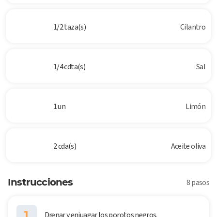
1/2 taza(s)
Cilantro
1/4 cdta(s)
Sal
1 un
Limón
2 cda(s)
Aceite oliva
Instrucciones
8 pasos
1
Drenar y enjuagar los porotos negros.