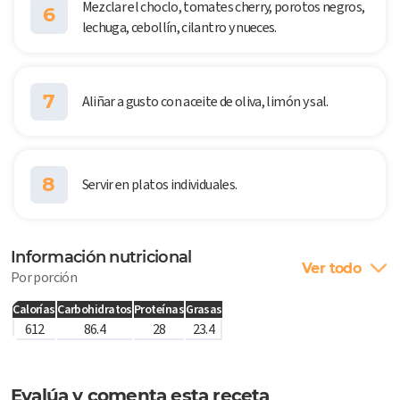
Mezclar el choclo, tomates cherry, porotos negros,
6
lechuga, cebollín, cilantro y nueces.
7
Aliñar a gusto con aceite de oliva, limón y sal.
8
Servir en platos individuales.
Información nutricional
Ver todo
Por porción
Calorías
Carbohidratos
Proteínas
Grasas
612
86.4
28
23.4
Evalúa y comenta esta receta