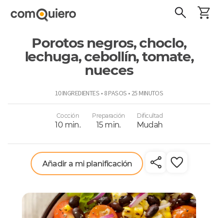
Porotos negros, choclo,
lechuga, cebollín, tomate,
nueces
ComoQuiero
10 INGREDIENTES • 8 PASOS • 25 MINUTOS
Cocción
Preparación
Dificultad
10 min.
15 min.
Mudah
Añadir a mi planificación