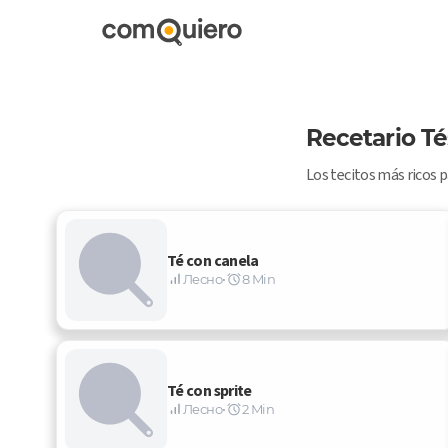
Recetario Té
Los tecitos más ricos pa
Té con canela
Лесно
•
8 Min
Té con sprite
Лесно
•
2 Min