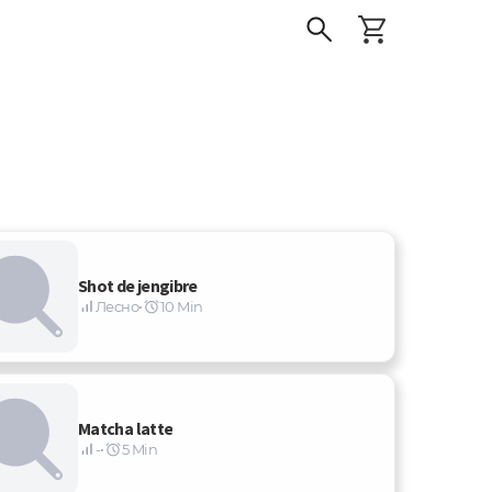
Shot de jengibre
Лесно
•
10 Min
Matcha latte
-
•
5 Min