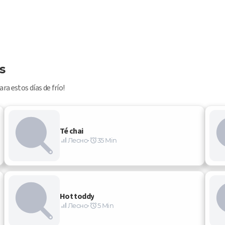
s
ra estos días de frío!
Té chai
Лесно
•
35 Min
Hot toddy
Лесно
•
5 Min