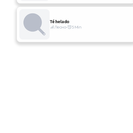
Té helado
Лесно
•
5 Min