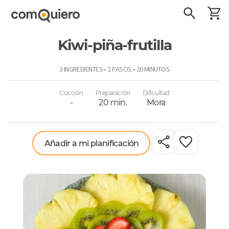
Kiwi-piña-frutilla
ComoQuiero
3 INGREDIENTES • 2 PASOS • 20 MINUTOS
Cocción
Preparación
Dificultad
-
20 min.
Mora
Añadir a mi planificación