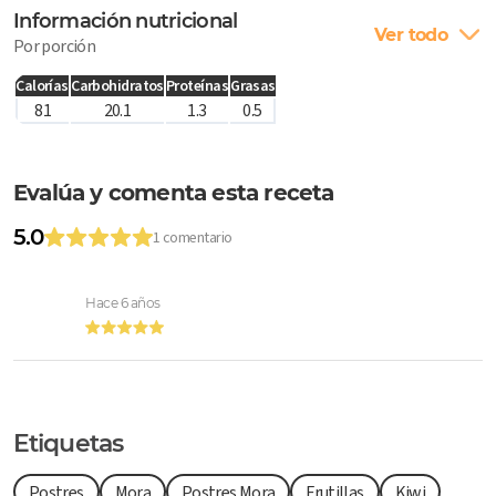
Información nutricional
Ver todo
Por porción
Calorías
Carbohidratos
Proteínas
Grasas
81
20.1
1.3
0.5
Evalúa y comenta esta receta
5.0
1 comentario
Hace 6 años
Etiquetas
Postres
Mora
Postres Mora
Frutillas
Kiwi