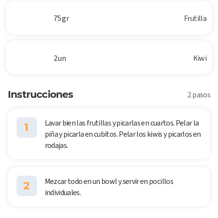
75 gr
Frutilla
2 un
Kiwi
Instrucciones
2 pasos
Lavar bien las frutillas y picarlas en cuartos. Pelar la
1
piña y picarla en cubitos. Pelar los kiwis y picarlos en
rodajas.
Mezcar todo en un bowl y servir en pocillos
2
individuales.