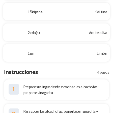
1 šķipsna
Sal fina
2 cda(s)
Aceite oliva
1 un
Limón
Instrucciones
4 pasos
Prepare sus ingredientes: cocinar las alcachofas;
1
preparar vinagreta.
Para cocer las alcachofas, ponerlas en una olla y