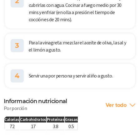
2
cubrirlas con agua. Cocinar a fuego medio por 30
mins y enfriar (en olla a presión el tiempo de
cocción es de 20 mins).
Para la vinagreta: mezclar el aceite de oliva, la sal y
3
el limón a gusto.
4
Servir una por persona y servir aliño a gusto.
Información nutricional
Ver todo
Por porción
Calorías
Carbohidratos
Proteínas
Grasas
72
17
3.8
0.5