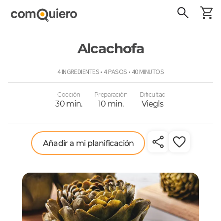
Alcachofa
ComoQuiero
4 INGREDIENTES • 4 PASOS • 40 MINUTOS
Cocción
Preparación
Dificultad
30 min.
10 min.
Viegls
Añadir a mi planificación