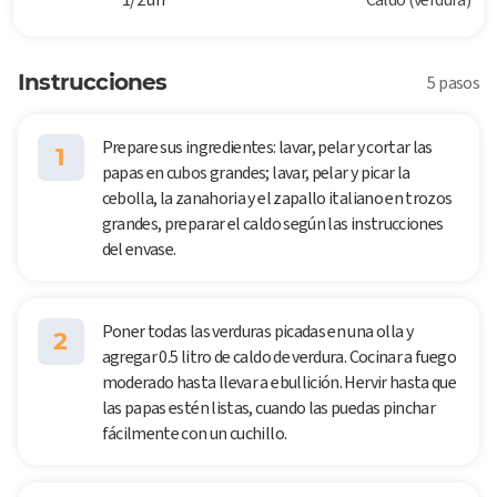
Instrucciones
5 pasos
Prepare sus ingredientes: lavar, pelar y cortar las
1
papas en cubos grandes; lavar, pelar y picar la
cebolla, la zanahoria y el zapallo italiano en trozos
grandes, preparar el caldo según las instrucciones
del envase.
Poner todas las verduras picadas en una olla y
2
agregar 0.5 litro de caldo de verdura. Cocinar a fuego
moderado hasta llevar a ebullición. Hervir hasta que
las papas estén listas, cuando las puedas pinchar
fácilmente con un cuchillo.