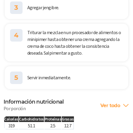
3
Agregar jengibre.
Triturar la mezcla en un procesador de alimentos o
4
minipimer hasta obtener una crema agregando la
crema de coco hasta obtener la consistencia
deseada. Salpimentar a gusto.
5
Servir inmediatamente.
Información nutricional
Ver todo
Por porción
Calorías
Carbohidratos
Proteínas
Grasas
319
51.1
2.5
12.7