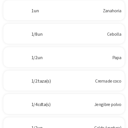
1 un
Zanahoria
1/8 un
Cebolla
1/2 un
Papa
1/2 taza(s)
Crema de coco
1/4 cdta(s)
Jengibre polvo
1/2 un
Caldo (verdura)