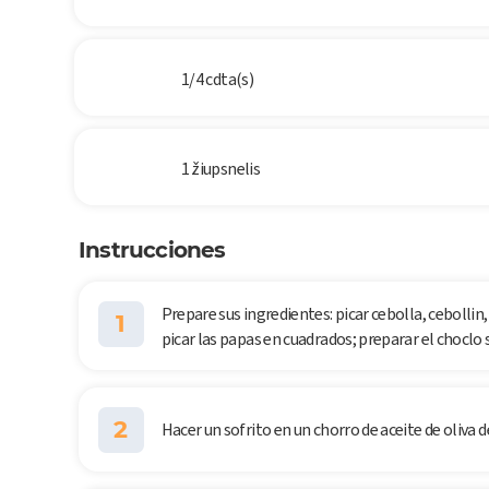
1/4 cdta(s)
1 žiupsnelis
Instrucciones
Prepare sus ingredientes: picar cebolla, cebollin,
1
picar las papas en cuadrados; preparar el choclo 
2
Hacer un sofrito en un chorro de aceite de oliva d