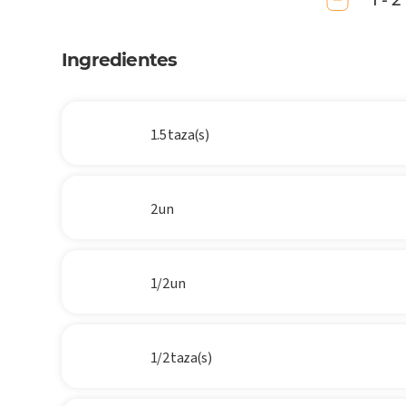
1 - 2
Ingredientes
1.5 taza(s)
2 un
1/2 un
1/2 taza(s)