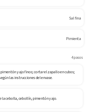
Sal fina
Pimienta
4 pasos
 pimentón y ajo finos; cortar el zapallo en cubos;
según las instrucciones del envase.
e la cebolla, cebollín, pimentón y ajo.