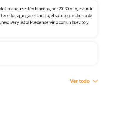
ndo hasta que estén blandos, por 20-30 min, escurrir
enedor, agregar el choclo, el sofrito, un chorro de
 revolver y listo! Pueden servirlo con un huevito y
Ver todo