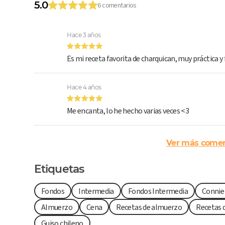
5.0
6 comentarios
Hace 3 años
Es mi receta favorita de charquican, muy práctica y f
Hace 4 años
Me encanta, lo he hecho varias veces <3
Ver más comen
Etiquetas
Fondos
Intermedia
Fondos Intermedia
Connie
Almuerzo
Cena
Recetas de almuerzo
Recetas 
Guiso chileno