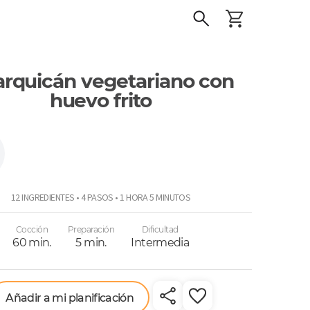
rquicán vegetariano con
huevo frito
12 INGREDIENTES • 4 PASOS • 1 HORA 5 MINUTOS
Cocción
Preparación
Dificultad
60 min.
5 min.
Intermedia
Añadir a mi planificación