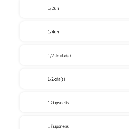
1/2 un
1/4 un
1/2 diente(s)
1/2 cda(s)
1 žiupsnelis
1 žiupsnelis