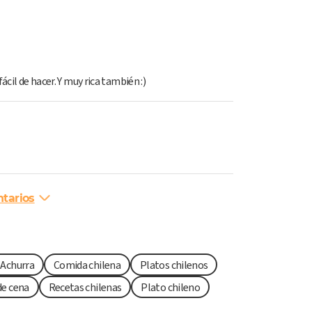
ácil de hacer. Y muy rica también :)
tarios
 Achurra
Comida chilena
Platos chilenos
de cena
Recetas chilenas
Plato chileno