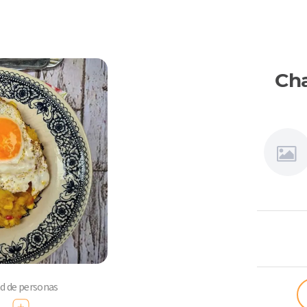
Cha
Connie
Achurra
ad de personas