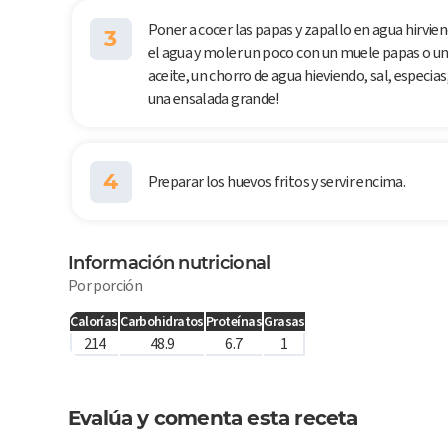
Poner a cocer las papas y zapallo en agua hirvie
3
el agua y moler un poco con un muele papas o un t
aceite, un chorro de agua hieviendo, sal, especias,
una ensalada grande!
4
Preparar los huevos fritos y servir encima.
Información nutricional
Por porción
Calorías
Carbohidratos
Proteínas
Grasas
214
48.9
6.7
1
Evalúa y comenta esta receta