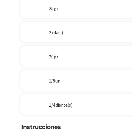
25 gr
2 cda(s)
20 gr
1/8 un
1/4 diente(s)
Instrucciones