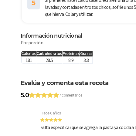
Si prefieres hacer caldo casero: echa en una olla 
5
lavadas y cortadas en trozos chicos, sofríe unos 
que hierva. Colar y utilizar.
Información nutricional
Por porción
Calorías
Carbohidratos
Proteínas
Grasas
181
28.5
8.9
3.8
Evalúa y comenta esta receta
5.0
7 comentarios
Hace 6 años
Falta especificar que se agrega la pasta ya cocida a 