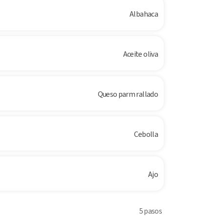
Albahaca
Aceite oliva
Queso parm rallado
Cebolla
Ajo
5 pasos