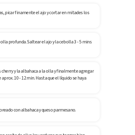
nas, picar finamente el ajo y cortar en mitades los
olla profunda. Saltear el ajo y la cebolla 3 - 5 mins
 cherry y la albahaca a la olla y finalmente agregar
 aprox. 10 - 12 min. Hasta que el líquido se haya
lvoreado con albahaca y queso parmesano.