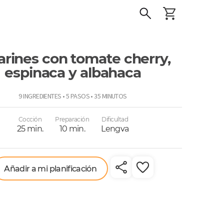
larines con tomate cherry,
espinaca y albahaca
o
9 INGREDIENTES • 5 PASOS • 35 MINUTOS
Cocción
Preparación
Dificultad
25 min.
10 min.
Lengva
Añadir a mi planificación