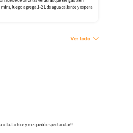
con aceite de oliva las verduras que tengas bien
5 mins, luego agrega 1-2 L de agua caliente y espera
Ver todo
la olla. Lo hice y me quedó espectacular!!!