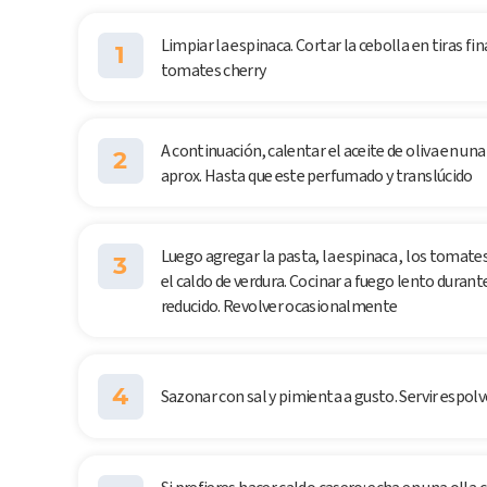
Limpiar la espinaca. Cortar la cebolla en tiras fi
1
tomates cherry
A continuación, calentar el aceite de oliva en una 
2
aprox. Hasta que este perfumado y translúcido
Luego agregar la pasta, la espinaca , los tomates
3
el caldo de verdura. Cocinar a fuego lento durante
reducido. Revolver ocasionalmente
4
Sazonar con sal y pimienta a gusto. Servir espo