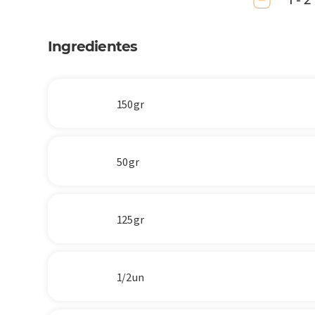
1 - 2
Ingredientes
150 gr
50 gr
125 gr
1/2 un