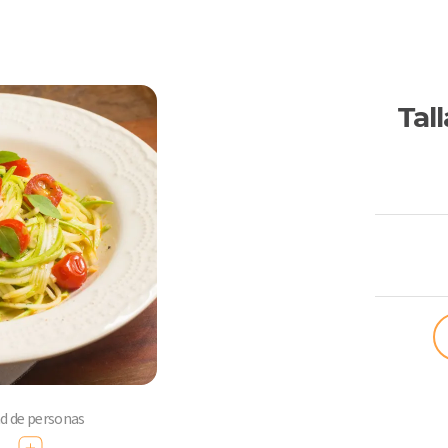
Tal
ComoQuier
ad de personas