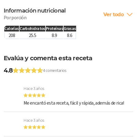
Información nutricional
Ver todo
Por porción
Calorías
Carbohidratos
Proteínas
Grasas
208
25.5
8.9
8.6
Evalúa y comenta esta receta
4.8
4 comentarios
Hace 3 años
Me encantó esta receta, fácil y rápida, además de rica!
Hace 3 años