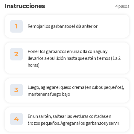
Instrucciones
4 pasos
1
Remojar los garbanzos el día anterior
Poner los garbanzos en una olla con agua y
2
llevarlos a ebullición hasta que estén tiernos (1 a 2
horas)
Luego, agregar el queso crema (en cubos pequeños),
3
mantener a fuego bajo
En un sartén, saltear las verduras cortadas en
4
trozos pequeños. Agregar a los garbanzos y servir.