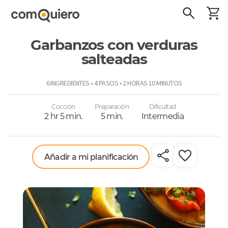
Garbanzos con verduras
salteadas
ComoQuiero
6 INGREDIENTES • 4 PASOS • 2 HORAS 10 MINUTOS
Cocción
Preparación
Dificultad
2 hr 5 min.
5 min.
Intermedia
Añadir a mi planificación