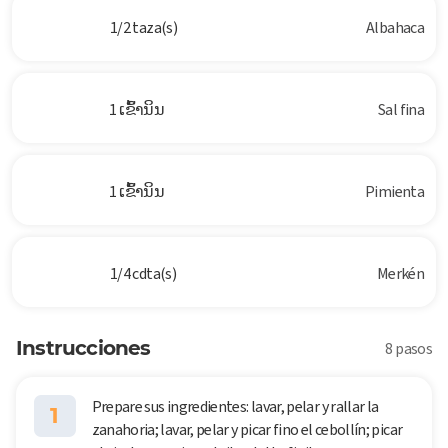
1/2 taza(s)
Albahaca
1 ເຂົ້ານິນ
Sal fina
1 ເຂົ້ານິນ
Pimienta
1/4 cdta(s)
Merkén
Instrucciones
8 pasos
Prepare sus ingredientes: lavar, pelar y rallar la
1
zanahoria; lavar, pelar y picar fino el cebollín; picar