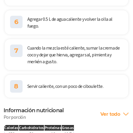
Agregar 0.5 L de agua caliente y volver la olla al
6
fuego.
Cuando la mezcla esté caliente, sumar la crema de
7
coco y dejar que hierva, agregar sal, pimienta y
merkén a gusto.
8
Servir caliente, con un poco de ciboulette.
Información nutricional
Ver todo
Por porción
Calorías
Carbohidratos
Proteínas
Grasas