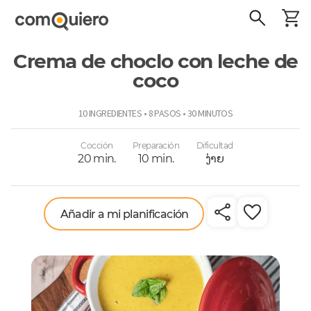
Crema de choclo con leche de
coco
ComoQuiero
10 INGREDIENTES • 8 PASOS • 30 MINUTOS
Cocción
Preparación
Dificultad
20 min.
10 min.
ງ່າຍ
Añadir a mi planificación