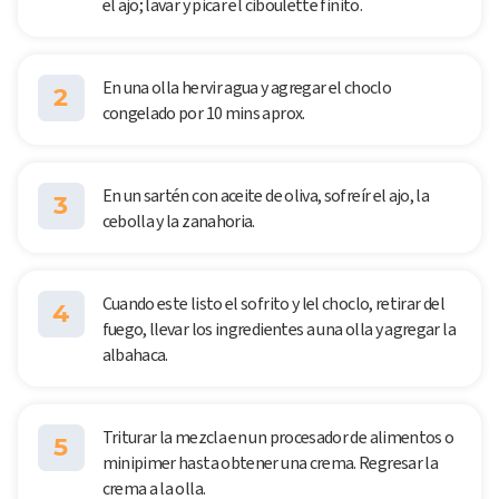
el ajo; lavar y picar el ciboulette finito.
En una olla hervir agua y agregar el choclo
2
congelado por 10 mins aprox.
En un sartén con aceite de oliva, sofreír el ajo, la
3
cebolla y la zanahoria.
Cuando este listo el sofrito y lel choclo, retirar del
4
fuego, llevar los ingredientes a una olla y agregar la
albahaca.
Triturar la mezcla en un procesador de alimentos o
5
minipimer hasta obtener una crema. Regresar la
crema a la olla.