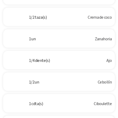
1/2 taza(s)
Crema de coco
1 un
Zanahoria
1/4 diente(s)
Ajo
1/2 un
Cebollín
1 cdta(s)
Ciboulette