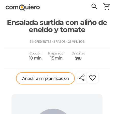
Ensalada surtida con aliño de
eneldo y tomate
ComoQuiero
8 INGREDIENTES • 3 PASOS • 25 MINUTOS
Cocción
Preparación
Dificultad
10 min.
15 min.
ງ່າຍ
Añadir a mi planificación