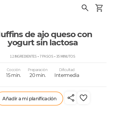
uffins de ajo queso con
yogurt sin lactosa
o
12 INGREDIENTES • 7 PASOS • 35 MINUTOS
Cocción
Preparación
Dificultad
15 min.
20 min.
Intermedia
Añadir a mi planificación