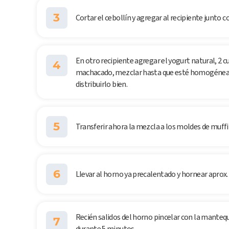
3
Cortar el cebollín y agregar al recipiente junto con
En otro recipiente agregar el yogurt natural, 2 c
4
machacado, mezclar hasta que esté homogénea l
distribuirlo bien.
5
Transferir ahora la mezcla a los moldes de muffi
6
Llevar al horno ya precalentado y hornear aprox.
Recién salidos del horno pincelar con la mantequ
7
durante 5 minutos.