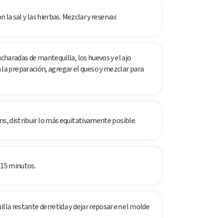
 la sal y las hierbas. Mezclar y reservar.
ucharadas de mantequilla, los huevos y el ajo
a preparación, agregar el queso y mezclar para
ns, distribuir lo más equitativamente posible.
 15 minutos.
illa restante derretida y dejar reposar en el molde