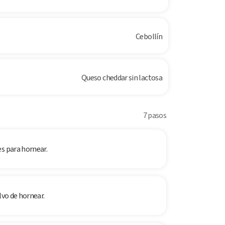
Cebollín
Queso cheddar sin lactosa
7 pasos
es para hornear.
lvo de hornear.