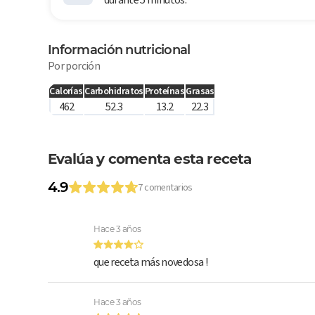
Información nutricional
Por porción
Calorías
Carbohidratos
Proteínas
Grasas
462
52.3
13.2
22.3
Evalúa y comenta esta receta
4.9
7 comentarios
Hace 3 años
que receta más novedosa !
Hace 3 años