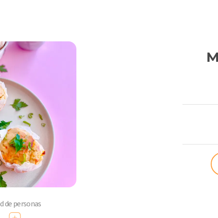
M
ComoQuier
ad de personas