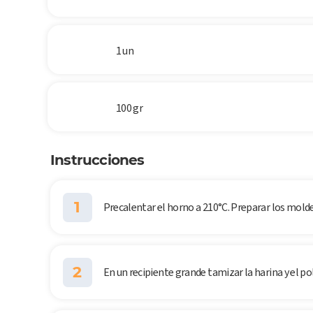
1 un
100 gr
Instrucciones
1
Precalentar el horno a 210°C. Preparar los mold
2
En un recipiente grande tamizar la harina y el po