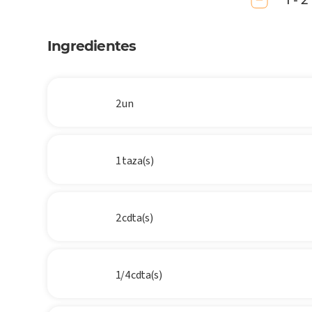
1 - 2
Ingredientes
2 un
1 taza(s)
2 cdta(s)
1/4 cdta(s)