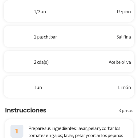
1/2 un
Pepino
1 paschtbar
Sal fina
2 cda(s)
Aceite oliva
1 un
Limón
Instrucciones
3 pasos
Prepare sus ingredientes: lavar, pelar y cortar los
1
tomates en gajos; lavar, pelar y cortar los pepinos