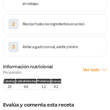
en rodajas.
2
Mezclar todos los ingredientes en un bol.
3
Aliñar a gusto con sal, aceite y limón.
Información nutricional
Ver todo
Por porción
Calorías
Carbohidratos
Proteínas
Grasas
25
6.6
1.1
0.2
Evalúa y comenta esta receta