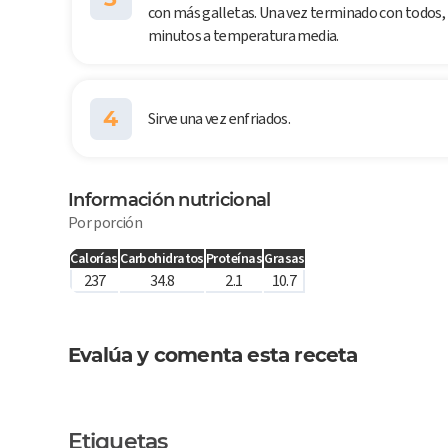
con más galletas. Una vez terminado con todos, 
minutos a temperatura media.
4
Sirve una vez enfriados.
Información nutricional
Por porción
Calorías
Carbohidratos
Proteínas
Grasas
237
34.8
2.1
10.7
Evalúa y comenta esta receta
Etiquetas