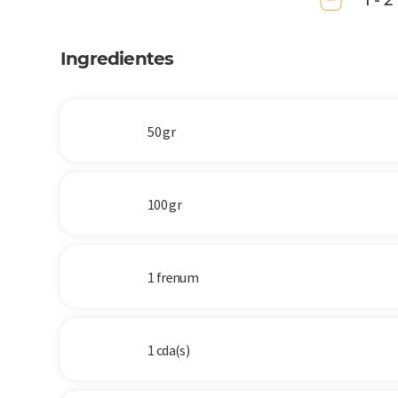
1 - 2
Ingredientes
50 gr
100 gr
1 frenum
1 cda(s)