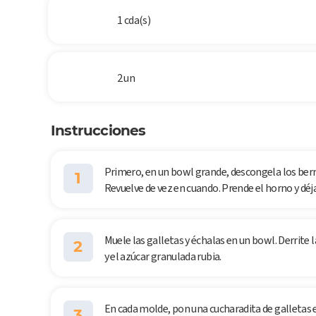
1 cda(s)
2 un
Instrucciones
Primero, en un bowl grande, descongela los berri
1
Revuelve de vez en cuando. Prende el horno y déja
Muele las galletas y échalas en un bowl. Derrite 
2
y el azúcar granulada rubia.
En cada molde, pon una cucharadita de galletas e
3