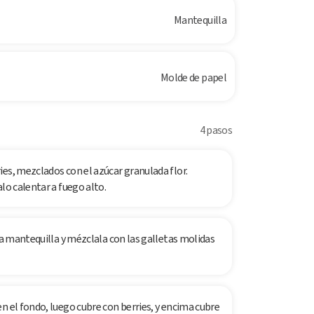
Mantequilla
Molde de papel
4 pasos
es, mezclados con el azúcar granulada flor.
lo calentar a fuego alto.
la mantequilla y mézclala con las galletas molidas
n el fondo, luego cubre con berries, y encima cubre