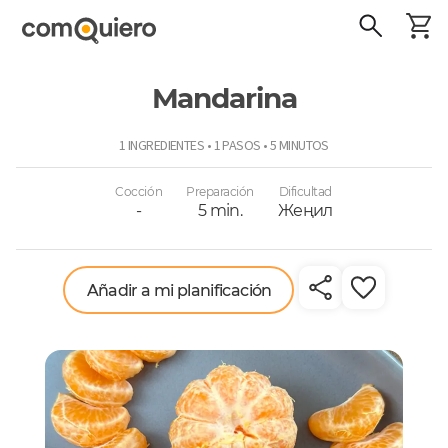
Mandarina
ComoQuiero
1 INGREDIENTES • 1 PASOS • 5 MINUTOS
Cocción
Preparación
Dificultad
-
5 min.
Жеңил
Añadir a mi planificación