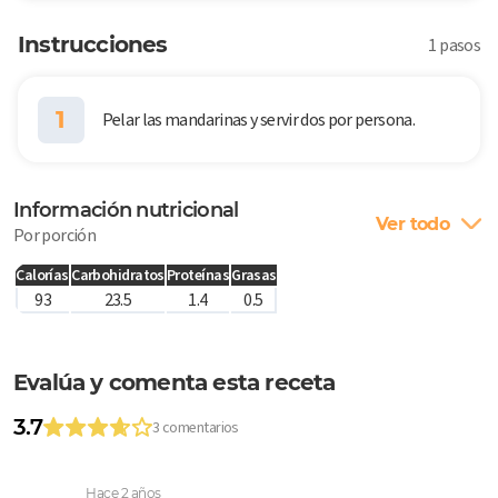
Instrucciones
1 pasos
1
Pelar las mandarinas y servir dos por persona.
Información nutricional
Ver todo
Por porción
Calorías
Carbohidratos
Proteínas
Grasas
93
23.5
1.4
0.5
Evalúa y comenta esta receta
3.7
3 comentarios
Hace 2 años