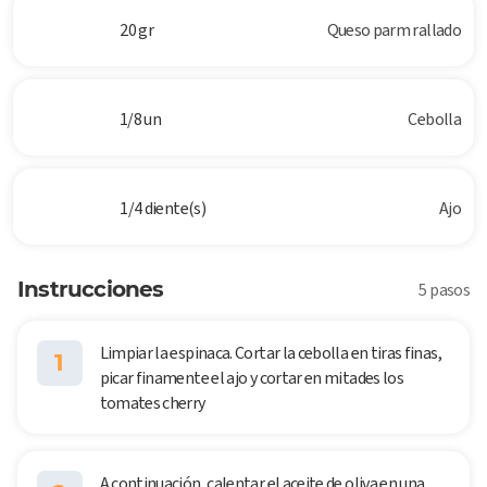
20 gr
Queso parm rallado
1/8 un
Cebolla
1/4 diente(s)
Ajo
Instrucciones
5 pasos
Limpiar la espinaca. Cortar la cebolla en tiras finas,
1
picar finamente el ajo y cortar en mitades los
tomates cherry
A continuación, calentar el aceite de oliva en una