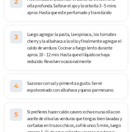
2
olla profunda. Saltear el ajo y la cebolla 3 - 5 mins
aprox. Hasta que este perfumado y translúcido
Luego agregar la pasta, la espinaca , los tomates
3
cherry y la albahaca a la olla y finalmente agregar el
caldo de verdura. Cocinar a fuego lento durante
aprox. 10 - 12 min. Hasta que el líquido se haya
reducido. Revolver ocasionalmente
Sazonar con sal y pimienta a gusto. Servir
4
espolvoreado con albahaca y queso parmesano.
Si prefieres hacer caldo casero: echa en una olla con
5
aceite de oliva las verduras que tengas bien lavadas y
cortadas en trozos chicos, sofríe unos 5 mins, luego