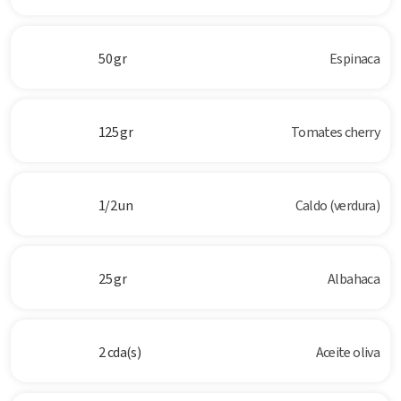
50 gr
Espinaca
125 gr
Tomates cherry
1/2 un
Caldo (verdura)
25 gr
Albahaca
2 cda(s)
Aceite oliva