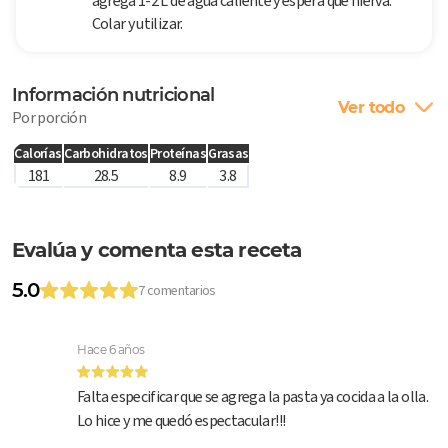
agrega 1-2 L de agua caliente y espera que hierva.
Colar y utilizar.
Información nutricional
Ver todo
Por porción
Calorías
Carbohidratos
Proteínas
Grasas
181
28.5
8.9
3.8
Evalúa y comenta esta receta
5.0
7 comentarios
Hace 6 años
Falta especificar que se agrega la pasta ya cocida a la olla.
Lo hice y me quedó espectacular!!!