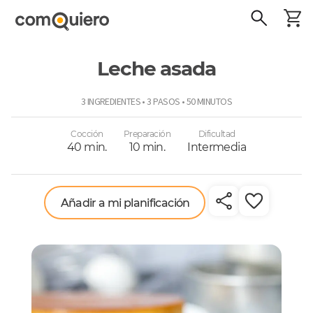
Leche asada
ComoQuiero
3 INGREDIENTES • 3 PASOS • 50 MINUTOS
Cocción
Preparación
Dificultad
40 min.
10 min.
Intermedia
Añadir a mi planificación