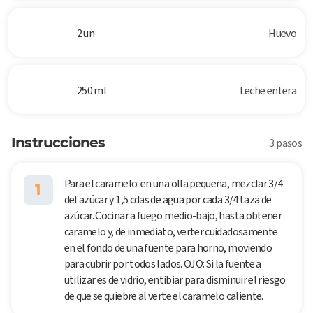
2 un
Huevo
250 ml
Leche entera
Instrucciones
3 pasos
Para el caramelo: en una olla pequeña, mezclar 3/4
1
del azúcar y 1,5 cdas de agua por cada 3/4 taza de
azúcar. Cocinar a fuego medio-bajo, hasta obtener
caramelo y, de inmediato, verter cuidadosamente
en el fondo de una fuente para horno, moviendo
para cubrir por todos lados. OJO: Si la fuente a
utilizar es de vidrio, entibiar para disminuir el riesgo
de que se quiebre al verte el caramelo caliente.