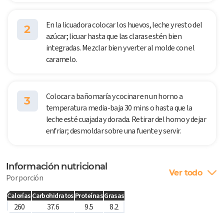
En la licuadora colocar los huevos, leche y resto del
2
azúcar; licuar hasta que las claras estén bien
integradas. Mezclar bien y verter al molde con el
caramelo.
Colocar a bañomaría y cocinar en un horno a
3
temperatura media-baja 30 mins o hasta que la
leche esté cuajada y dorada. Retirar del horno y dejar
enfriar; desmoldar sobre una fuente y servir.
Información nutricional
Ver todo
Por porción
Calorías
Carbohidratos
Proteínas
Grasas
260
37.6
9.5
8.2