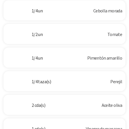
1/4 un
Cebolla morada
1/2 un
Tomate
1/4 un
Pimentón amarillo
1/4 taza(s)
Perejil
2 cda(s)
Aceite oliva
1 cda(s)
Vinagre de manzana