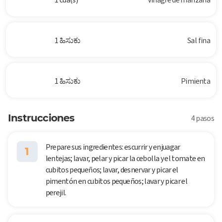
1 ಹಿಸುಕು
Sal fina
1 ಹಿಸುಕು
Pimienta
Instrucciones
4 pasos
Prepare sus ingredientes: escurrir y enjuagar
1
lentejas; lavar, pelar y picar la cebolla y el tomate en
cubitos pequeños; lavar, desnervar y picar el
pimentón en cubitos pequeños; lavar y picar el
perejil.