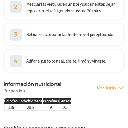
Mezclar las verduras en un bol y salpimentar. Dejar
2
reposar en el refrigerador durante 30 mins.
3
Retirar e incorporar las lentejas y el perejil picado.
4
Aliñar a gusto con sal, aceite, limón y vinagre.
Información nutricional
Ver todo
Por porción
Calorías
Carbohidratos
Proteínas
Grasas
118
20.5
9
0.5