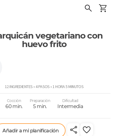
rquicán vegetariano con
huevo frito
12 INGREDIENTES • 4 PASOS • 1 HORA 5 MINUTOS
Cocción
Preparación
Dificultad
60 min.
5 min.
Intermedia
Añadir a mi planificación