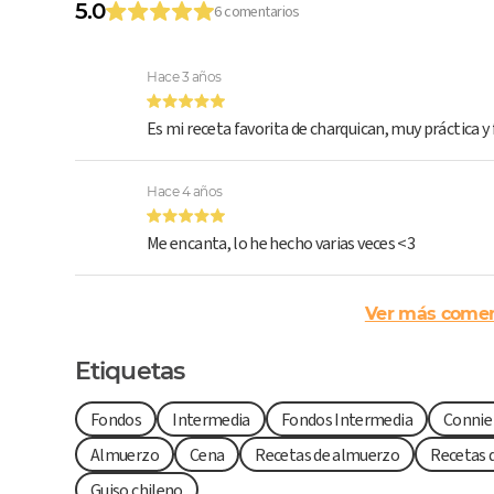
5.0
6 comentarios
Hace 3 años
Es mi receta favorita de charquican, muy práctica y f
Hace 4 años
Me encanta, lo he hecho varias veces <3
Ver más comen
Etiquetas
Fondos
Intermedia
Fondos Intermedia
Connie
Almuerzo
Cena
Recetas de almuerzo
Recetas 
Guiso chileno