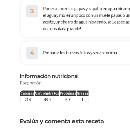
Poner a cocer las papas y zapallo en agua hirvie
3
el agua y moler un poco con un muele papas o un t
aceite, un chorro de agua hieviendo, sal, especias,
una ensalada grande!
4
Preparar los huevos fritos y servir encima.
Información nutricional
Por porción
Calorías
Carbohidratos
Proteínas
Grasas
214
48.9
6.7
1
Evalúa y comenta esta receta