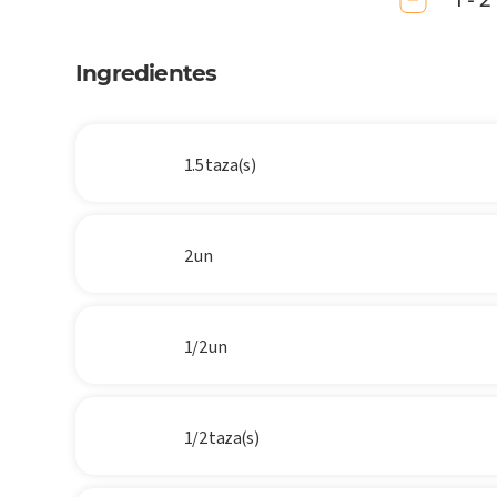
1 - 2
Ingredientes
1.5 taza(s)
2 un
1/2 un
1/2 taza(s)