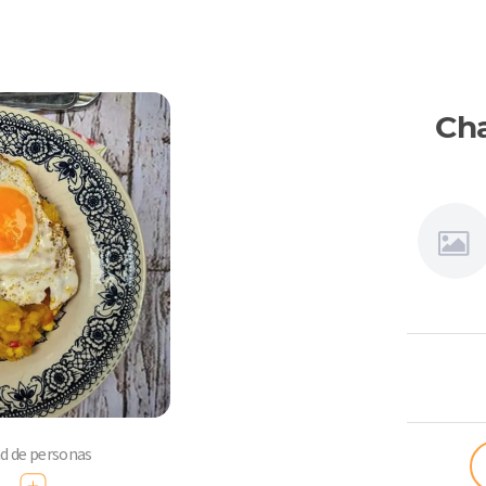
Cha
Connie
Achurra
ad de personas