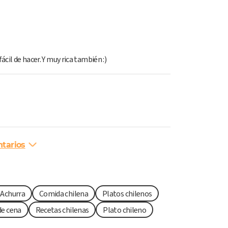
ácil de hacer. Y muy rica también :)
tarios
 Achurra
Comida chilena
Platos chilenos
de cena
Recetas chilenas
Plato chileno