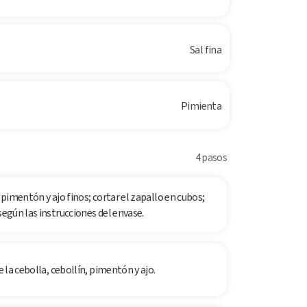
Sal fina
Pimienta
4 pasos
 pimentón y ajo finos; cortar el zapallo en cubos;
según las instrucciones del envase.
e la cebolla, cebollín, pimentón y ajo.