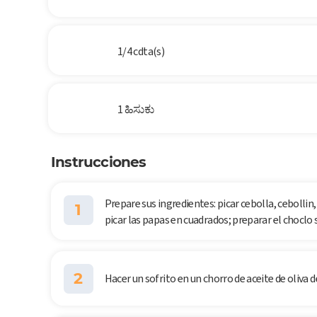
1/4 cdta(s)
1 ಹಿಸುಕು
Instrucciones
Prepare sus ingredientes: picar cebolla, cebollin,
1
picar las papas en cuadrados; preparar el choclo 
2
Hacer un sofrito en un chorro de aceite de oliva d