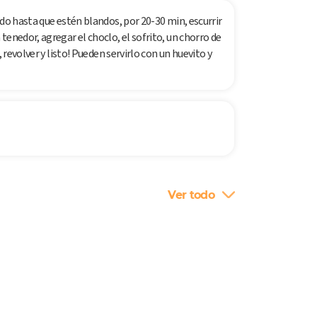
ndo hasta que estén blandos, por 20-30 min, escurrir
enedor, agregar el choclo, el sofrito, un chorro de
 revolver y listo! Pueden servirlo con un huevito y
Ver todo