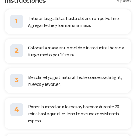
Instrucciones
5 pasos
Triturar las galletas hasta obtener un polvo fino.
1
Agregar leche y formar una masa.
Colocar la masa en un molde e introducir al horno a
2
fuego medio por 10 mins.
Mezclar el yogurt natural, leche condensada light,
3
huevos y revolver.
Poner la mezcla en la masa y hornear durante 20
4
mins hasta que el relleno tome una consistencia
espesa.