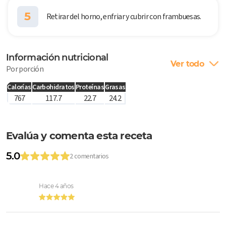
5
Retirar del horno, enfriar y cubrir con frambuesas.
Información nutricional
Ver todo
Por porción
Calorías
Carbohidratos
Proteínas
Grasas
767
117.7
22.7
24.2
Evalúa y comenta esta receta
5.0
2 comentarios
Hace 4 años