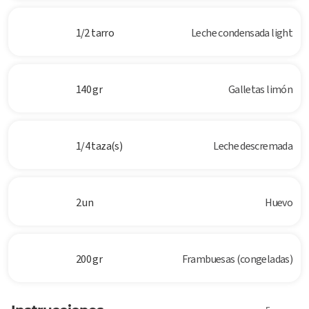
1/2 tarro
Leche condensada light
140 gr
Galletas limón
1/4 taza(s)
Leche descremada
2 un
Huevo
200 gr
Frambuesas (congeladas)