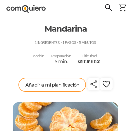
Mandarina
ComoQuiero
1 INGREDIENTES • 1 PASOS • 5 MINUTOS
Cocción
Preparación
Dificultad
-
5 min.
ងាយរសយល
Añadir a mi planificación