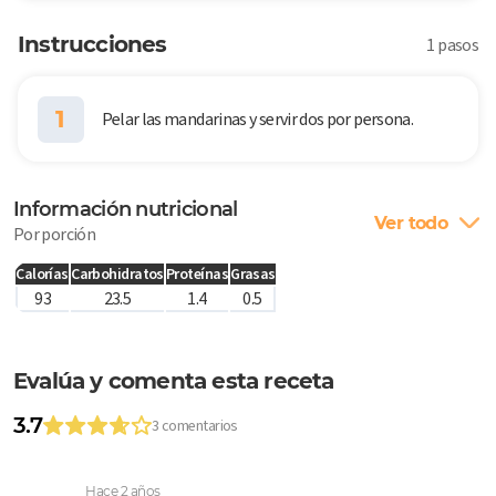
Instrucciones
1 pasos
1
Pelar las mandarinas y servir dos por persona.
Información nutricional
Ver todo
Por porción
Calorías
Carbohidratos
Proteínas
Grasas
93
23.5
1.4
0.5
Evalúa y comenta esta receta
3.7
3 comentarios
Hace 2 años