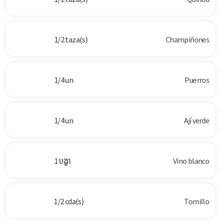
1/2 taza(s)
Champiñones
1/4 un
Puerros
1/4 un
Ají verde
1 បង្ខា
Vino blanco
1/2 cda(s)
Tomillo