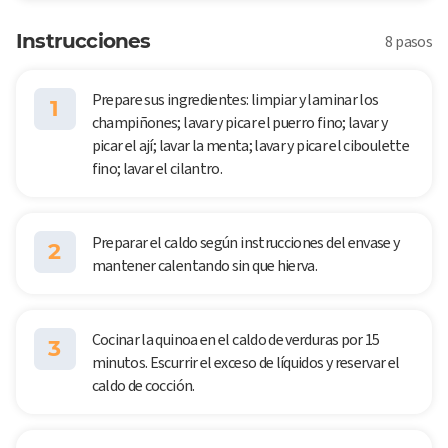
Instrucciones
8 pasos
Prepare sus ingredientes: limpiar y laminar los
1
champiñones; lavar y picar el puerro fino; lavar y
picar el ají; lavar la menta; lavar y picar el ciboulette
fino; lavar el cilantro.
Preparar el caldo según instrucciones del envase y
2
mantener calentando sin que hierva.
Cocinar la quinoa en el caldo de verduras por 15
3
minutos. Escurrir el exceso de líquidos y reservar el
caldo de cocción.