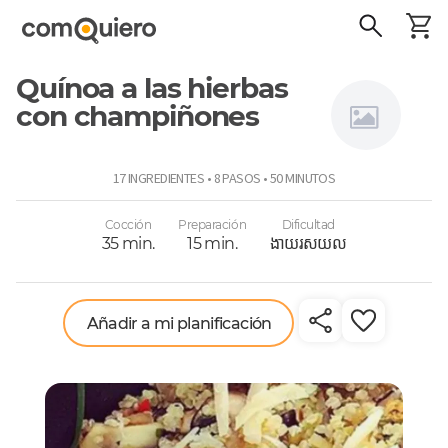
Quínoa a las hierbas
con champiñones
Virginia
17 INGREDIENTES • 8 PASOS • 50 MINUTOS
Demaría
Cocción
Preparación
Dificultad
35 min.
15 min.
ងាយរសយល
Añadir a mi planificación