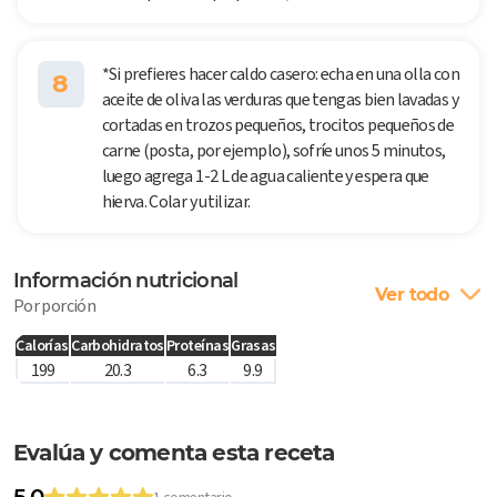
*Si prefieres hacer caldo casero: echa en una olla con
8
aceite de oliva las verduras que tengas bien lavadas y
cortadas en trozos pequeños, trocitos pequeños de
carne (posta, por ejemplo), sofríe unos 5 minutos,
luego agrega 1-2 L de agua caliente y espera que
hierva. Colar y utilizar.
Información nutricional
Ver todo
Por porción
Calorías
Carbohidratos
Proteínas
Grasas
199
20.3
6.3
9.9
Evalúa y comenta esta receta