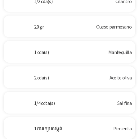
1/2 cda(s)
Cilantro
20 gr
Queso parmesano
1 cda(s)
Mantequilla
2 cda(s)
Aceite oliva
1/4 cdta(s)
Sal fina
1 ការក្យេបសង្កត់
Pimienta