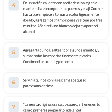
En un sartén caliente con aceite de oliva regar la
4
mantequilla e incorporar los puerros y el ají. Cocinar
hasta que empiece a tomar un color ligeramente
dorado, agregar los champiñones y saltear por tres
minutos. Añadir el vino blanco y dejar evaporar el
alcohol.
Agregar la quinoa, saltear por algunos minutos, y
5
sumar todas las especias finamente picadas.
Condimentar con sal y pimienta.
Servir la quinoa con las escamas de queso
6
parmesano encima.
*La receta original usa caldo casero, si tienes en tu
7
casa o prefieres prepararlo, adelante!