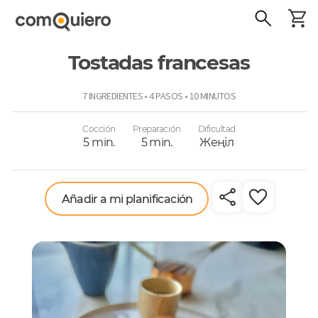
Tostadas francesas
ComoQuiero
7 INGREDIENTES • 4 PASOS • 10 MINUTOS
Cocción
Preparación
Dificultad
5 min.
5 min.
Жеңіл
Añadir a mi planificación