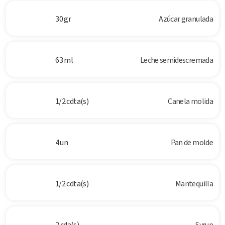
30 gr
Azúcar granulada
63 ml
Leche semidescremada
1/2 cdta(s)
Canela molida
4 un
Pan de molde
1/2 cdta(s)
Mantequilla
2 cda(s)
Syrup