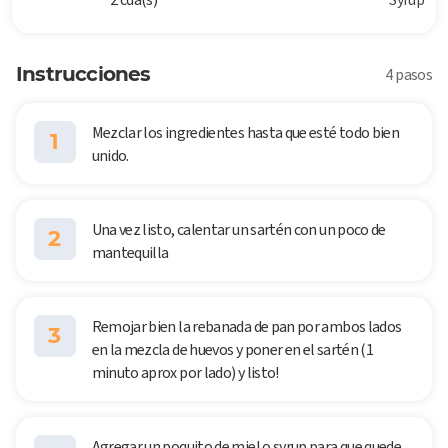
Instrucciones
4 pasos
Mezclar los ingredientes hasta que esté todo bien
1
unido.
Una vez listo, calentar un sartén con un poco de
2
mantequilla
Remojar bien la rebanada de pan por ambos lados
3
en la mezcla de huevos y poner en el sartén (1
minuto aprox por lado) y listo!
Agregar un poquito de miel o syrup para que quede