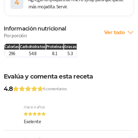
4
más mojadita. Servir.
Información nutricional
Ver todo
Por porción
Calorías
Carbohidratos
Proteínas
Grasas
296
54.8
8.1
5.3
Evalúa y comenta esta receta
4.8
6 comentarios
Hace 4 años
Exelente