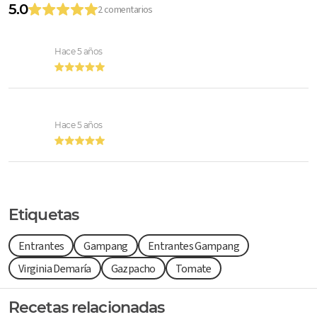
5.0
2 comentarios
Hace 5 años
Hace 5 años
Etiquetas
Entrantes
Gampang
Entrantes Gampang
Virginia Demaría
Gazpacho
Tomate
Recetas relacionadas