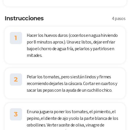
Instrucciones
4 pasos
Hacer los huevos duros (cocerlos en agua hirviendo
1
por 8 minutos aprox.). Una vez listos, dejar enfriar
bajo el chorro de agua fría, pelarlos y partirlos en
mitades.
Pelar los tomates, pero si están lindos y firmes
2
recomiendo dejarles la cáscara. Cortar en cuartos y
sacar las pepas con la ayuda de un cuchillo chico.
En una juguera poner los tomates, el pimiento, el
3
pepino, el diente de ajo y solo la parte blanca de los
cebollines. Verter aceite de oliva, vinagre de