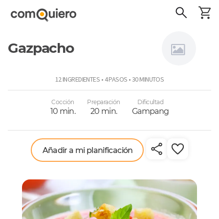
Gazpacho
Virginia
12 INGREDIENTES • 4 PASOS • 30 MINUTOS
Demaría
Cocción
Preparación
Dificultad
10 min.
20 min.
Gampang
Añadir a mi planificación