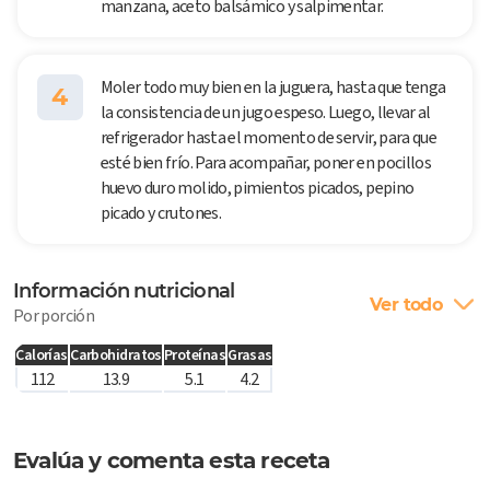
manzana, aceto balsámico y salpimentar.
Moler todo muy bien en la juguera, hasta que tenga
4
la consistencia de un jugo espeso. Luego, llevar al
refrigerador hasta el momento de servir, para que
esté bien frío. Para acompañar, poner en pocillos
huevo duro molido, pimientos picados, pepino
picado y crutones.
Información nutricional
Ver todo
Por porción
Calorías
Carbohidratos
Proteínas
Grasas
112
13.9
5.1
4.2
Evalúa y comenta esta receta