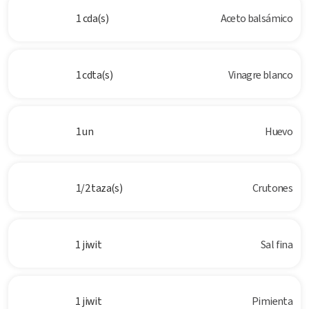
1 cda(s)
Aceto balsámico
1 cdta(s)
Vinagre blanco
1 un
Huevo
1/2 taza(s)
Crutones
1 jiwit
Sal fina
1 jiwit
Pimienta