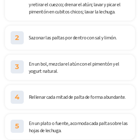
y retirar el cuezco; drenar el atún; lavar y picar el
pimentón en cubitos chicos; lavar la lechuga.
2
Sazonar las paltas por dentro con sal y limón.
En un bol, mezclar el atún con el pimentón y el
3
yogurt natural.
4
Rellenar cada mitad de palta de forma abundante.
En un plato o fuente, acomoda cada palta sobre las
5
hojas de lechuga.