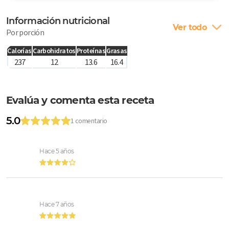
Información nutricional
Ver todo
Por porción
Calorías
Carbohidratos
Proteínas
Grasas
237
12
13.6
16.4
Evalúa y comenta esta receta
5.0
1 comentario
Hace 5 años
Hace 7 años