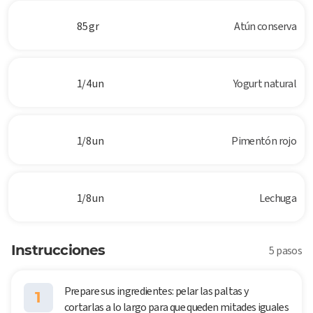
85 gr
Atún conserva
1/4 un
Yogurt natural
1/8 un
Pimentón rojo
1/8 un
Lechuga
Instrucciones
5 pasos
Prepare sus ingredientes: pelar las paltas y
1
cortarlas a lo largo para que queden mitades iguales