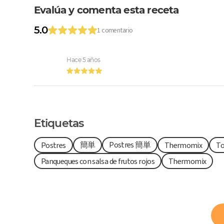
Evalúa y comenta esta receta
5.0
1 comentario
Hace 5 años
Etiquetas
簡単
Postres 簡単
Postres
Thermomix
To
Panqueques con salsa de frutos rojos
Thermomix