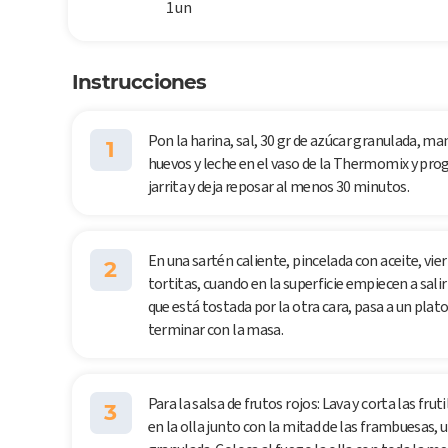
1 un
Instrucciones
Pon la harina, sal, 30 gr de azúcar granulada, m
1
huevos y leche en el vaso de la Thermomix y pro
jarrita y deja reposar al menos 30 minutos.
En una sartén caliente, pincelada con aceite, vie
2
tortitas, cuando en la superficie empiecen a salir
que está tostada por la otra cara, pasa a un plat
terminar con la masa.
Para la salsa de frutos rojos: Lava y corta las frut
3
en la olla junto con la mitad de las frambuesas, 