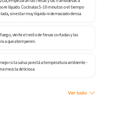
ezcla, empezarán las fresas y las frambuesas a
pore líquido. Cocínalas 5-10 minutos o el tiempo
da, sin estar muy líquida ni demasiado densa.
uego, vierte el resto de fresas cortadas y las
ra a que atemperen.
, mejor si la salsa ya está a temperatura ambiente -
una mezcla deliciosa.
Ver todo