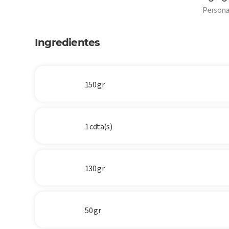
6
Persona
Ingredientes
150 gr
1 cdta(s)
130 gr
50 gr