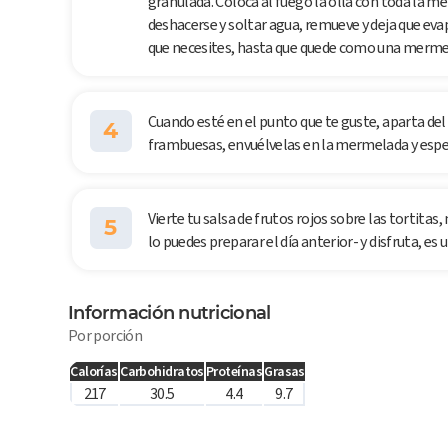
granulada. Coloca al fuego la olla con toda la m
deshacerse y soltar agua, remueve y deja que eva
que necesites, hasta que quede como una mermela
Cuando esté en el punto que te guste, aparta del f
4
frambuesas, envuélvelas en la mermelada y espe
Vierte tu salsa de frutos rojos sobre las tortitas
5
lo puedes preparar el día anterior- y disfruta, es 
Información nutricional
Por porción
Calorías
Carbohidratos
Proteínas
Grasas
217
30.5
4.4
9.7