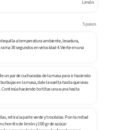
Limón
5 pasos
antequilla a temperatura ambiente, levadura,
grama 30 segundos en velocidad 4. Vierte en una
rte un par de cucharadas de la masa para ir haciendo
 burbujas en la masa, dale la vuelta hasta que veas
o. Continúa haciendo tortitas una a una hasta
illas, retira la parte verde y trocéalas. Pon la mitad
un chorrito de limón y 100 gr de azúcar