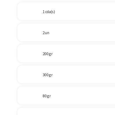
1 cda(s)
2 un
200 gr
300 gr
80 gr