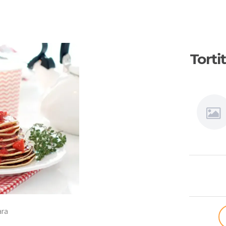
Torti
Thermom
ara