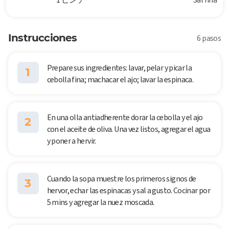
Instrucciones
6 pasos
Prepare sus ingredientes: lavar, pelar y picar la
1
cebolla fina; machacar el ajo; lavar la espinaca.
En una olla antiadherente dorar la cebolla y el ajo
2
con el aceite de oliva. Una vez listos, agregar el agua
y poner a hervir.
Cuando la sopa muestre los primeros signos de
3
hervor, echar las espinacas y sal a gusto. Cocinar por
5 mins y agregar la nuez moscada.