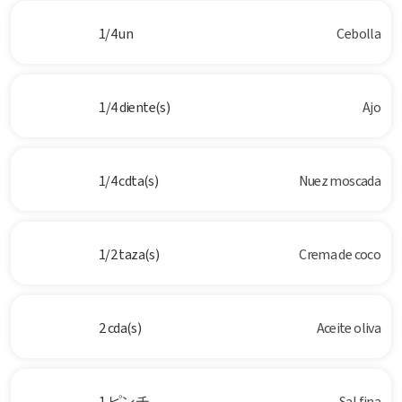
1/4 un
Cebolla
1/4 diente(s)
Ajo
1/4 cdta(s)
Nuez moscada
1/2 taza(s)
Crema de coco
2 cda(s)
Aceite oliva
1 ピンチ
Sal fina