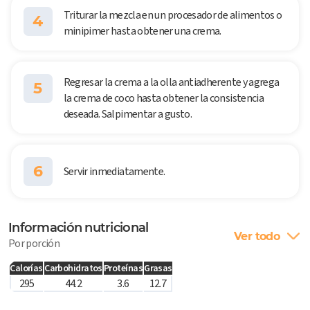
Triturar la mezcla en un procesador de alimentos o
4
minipimer hasta obtener una crema.
Regresar la crema a la olla antiadherente y agrega
5
la crema de coco hasta obtener la consistencia
deseada. Salpimentar a gusto.
6
Servir inmediatamente.
Información nutricional
Ver todo
Por porción
Calorías
Carbohidratos
Proteínas
Grasas
295
44.2
3.6
12.7