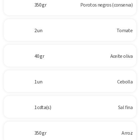
350 gr
Porotos negros (conserva)
2 un
Tomate
40 gr
Aceite oliva
1 un
Cebolla
1 cdta(s)
Sal fina
350 gr
Arroz