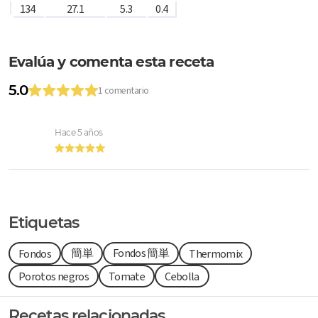
134
27.1
5.3
0.4
Evalúa y comenta esta receta
5.0
1 comentario
Hace 5 años
Etiquetas
簡単
Fondos 簡単
Fondos
Thermomix
Porotos negros
Tomate
Cebolla
Recetas relacionadas