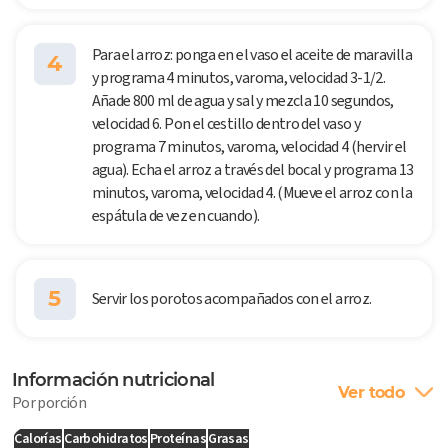
Para el arroz: ponga en el vaso el aceite de maravilla
4
y programa 4 minutos, varoma, velocidad 3-1/2.
Añade 800 ml de agua y sal y mezcla 10 segundos,
velocidad 6. Pon el cestillo dentro del vaso y
programa 7 minutos, varoma, velocidad 4 (hervir el
agua). Echa el arroz a través del bocal y programa 13
minutos, varoma, velocidad 4. (Mueve el arroz con la
espátula de vez en cuando).
5
Servir los porotos acompañados con el arroz.
Información nutricional
Ver todo
Por porción
Calorías
Carbohidratos
Proteínas
Grasas