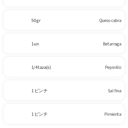
50 gr
Queso cabra
1 un
Betarraga
1/4 taza(s)
Pepinillo
1 ピンチ
Sal fina
1 ピンチ
Pimienta