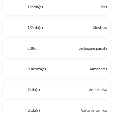
1/2 cda(s)
Miel
1/2 cda(s)
Mostaza
0.38 un
Lechuga española
0.38 taza(s)
Almendras
2 cda(s)
Aceite oliva
2 cda(s)
Aceto balsámico