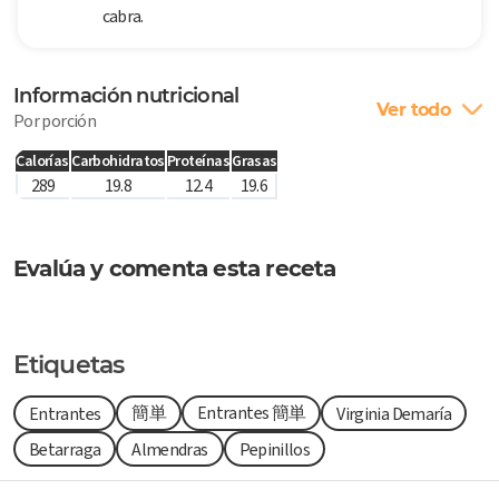
cabra.
Información nutricional
Ver todo
Por porción
Calorías
Carbohidratos
Proteínas
Grasas
289
19.8
12.4
19.6
Evalúa y comenta esta receta
Etiquetas
簡単
Entrantes 簡単
Entrantes
Virginia Demaría
Betarraga
Almendras
Pepinillos