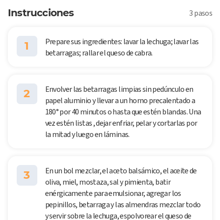
Instrucciones
3 pasos
Prepare sus ingredientes: lavar la lechuga; lavar las
1
betarragas; rallar el queso de cabra.
Envolver las betarragas limpias sin pedúnculo en
2
papel aluminio y llevar a un horno precalentado a
180° por 40 minutos o hasta que estén blandas. Una
vez estén listas , dejar enfriar, pelar y cortarlas por
la mitad y luego en láminas.
En un bol mezclar, el aceto balsámico, el aceite de
3
oliva, miel, mostaza, sal y pimienta, batir
enérgicamente para emulsionar, agregar los
pepinillos, betarraga y las almendras mezclar todo
y servir sobre la lechuga, espolvorear el queso de