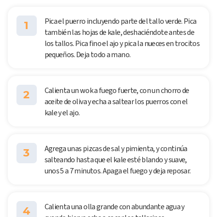
Pica el puerro incluyendo parte del tallo verde. Pica
1
también las hojas de kale, deshaciéndote antes de
los tallos. Pica fino el ajo y pica la nueces en trocitos
pequeños. Deja todo a mano.
Calienta un wok a fuego fuerte, con un chorro de
2
aceite de oliva y echa a saltear los puerros con el
kale y el ajo.
Agrega unas pizcas de sal y pimienta, y continúa
3
salteando hasta que el kale esté blando y suave,
unos 5 a 7 minutos. Apaga el fuego y deja reposar.
Calienta una olla grande con abundante agua y
4