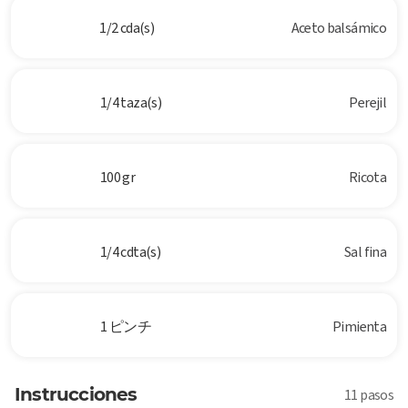
1/2 cda(s)
Aceto balsámico
1/4 taza(s)
Perejil
100 gr
Ricota
1/4 cdta(s)
Sal fina
1 ピンチ
Pimienta
Instrucciones
11 pasos