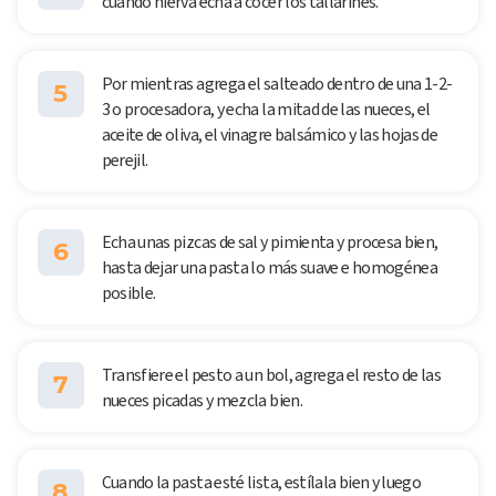
cuando hierva echa a cocer los tallarines.
Por mientras agrega el salteado dentro de una 1-2-
5
3 o procesadora, y echa la mitad de las nueces, el
aceite de oliva, el vinagre balsámico y las hojas de
perejil.
Echa unas pizcas de sal y pimienta y procesa bien,
6
hasta dejar una pasta lo más suave e homogénea
posible.
Transfiere el pesto a un bol, agrega el resto de las
7
nueces picadas y mezcla bien.
Cuando la pasta esté lista, estílala bien y luego
8