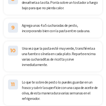
devuélvela a la olla. Ponla sobre un tostador a fuego
bajo para que no pierda calor.
Agrega unas 4 a 5 cucharadas de pesto,
9
incorporando bien con la pasta entre cada una.
Una vez que la pasta esté muy verde, transfiérela a
10
una fuente o sírvela en cada plato. Reparte encima
varias cucharaditas de ricotta y sirve
inmediatamente.
Lo que te sobre de pesto lo puedes guardar en un
11
frasco y cubrir la superficie con una capa de aceite de
oliva, de esta manera dura varias semanas en el
refrigerador.