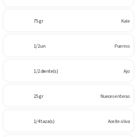
75 gr
Kale
1/2 un
Puerros
1/2 diente(s)
Ajo
25 gr
Nueces enteras
1/4 taza(s)
Aceite oliva