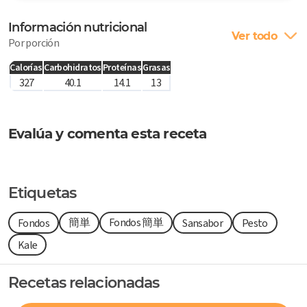
Información nutricional
Ver todo
Por porción
Calorías
Carbohidratos
Proteínas
Grasas
327
40.1
14.1
13
Evalúa y comenta esta receta
Etiquetas
簡単
Fondos 簡単
Fondos
Sansabor
Pesto
Kale
Recetas relacionadas